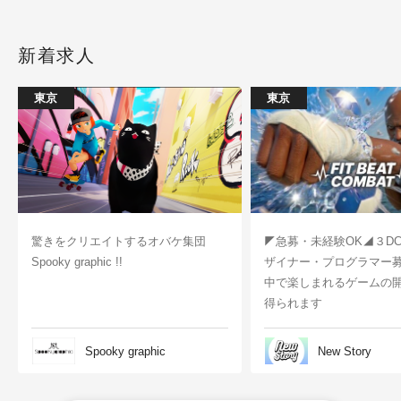
線"で徹底検証！
新着求人
東京
東京
驚きをクリエイトするオバケ集団
◤急募・未経験OK◢３D
Spooky graphic !!
ザイナー・プログラマー
中で楽しまれるゲームの
得られます
Spooky graphic
New Story