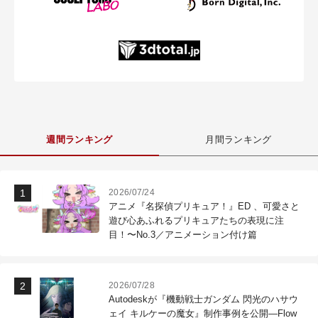
週間ランキング
月間ランキング
2026/07/24
アニメ『名探偵プリキュア！』ED 、可愛さと
遊び心あふれるプリキュアたちの表現に注
目！〜No.3／アニメーション付け篇
2026/07/28
Autodeskが『機動戦士ガンダム 閃光のハサウ
ェイ キルケーの魔女』制作事例を公開―Flow