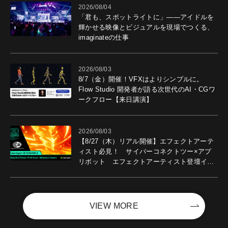
2026/08/04
「君も、スポットライトに」――アイドルを
輝かせる映像とビジュアルを現場でつくる、
imaginateの仕事
2026/08/03
8/7（金）開催！VFXはよりシンプルに。
Flow Studio 開発者が語る次世代のAI・CGワ
ークフロー【来日講演】
2026/08/03
【8/27（木）リアル開催】エフェクトアーテ
ィスト必見！ サイバーコネクトツー×アプ
リボット エフェクトアーティスト登壇イベ
ントを開催！－サイバーエージェント
VIEW MORE