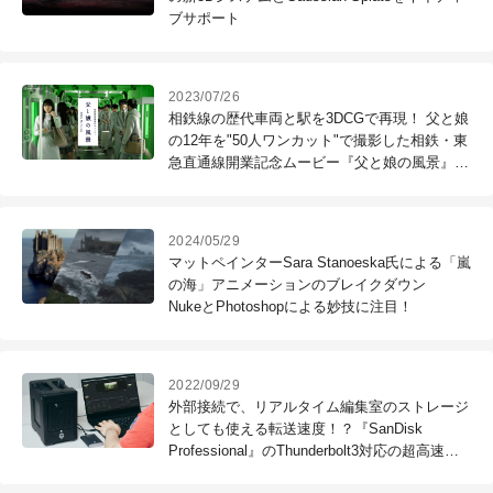
ブサポート
2023/07/26
相鉄線の歴代車両と駅を3DCGで再現！ 父と娘
の12年を"50人ワンカット"で撮影した相鉄・東
急直通線開業記念ムービー『父と娘の風景』の
舞台裏
2024/05/29
マットペインターSara Stanoeska氏による「嵐
の海」アニメーションのブレイクダウン
NukeとPhotoshopによる妙技に注目！
2022/09/29
外部接続で、リアルタイム編集室のストレージ
としても使える転送速度！？『SanDisk
Professional』のThunderbolt3対応の超高速ス
トレージをデジタル・フロンティアが"現場目