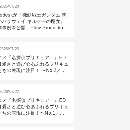
2026/07/28
todeskが『機動戦士ガンダム 閃
のハサウェイ キルケーの魔女』
事例を公開―Flow Production
ackingと3ds Maxが支えたCG制
現場
2026/07/23
ニメ『名探偵プリキュア！』ED
可愛さと遊び心あふれるプリキュ
たちの表現に注目！ 〜No.2／モ
リング＆リギング篇
2026/07/22
ニメ『名探偵プリキュア！』ED
可愛さと遊び心あふれるプリキュ
たちの表現に注目！〜No.1／演
篇