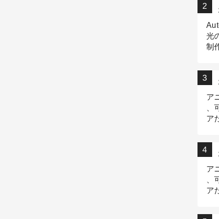
Au
光
制作
Tr
作
ア
、
ア
デ
ア
、
ア
出