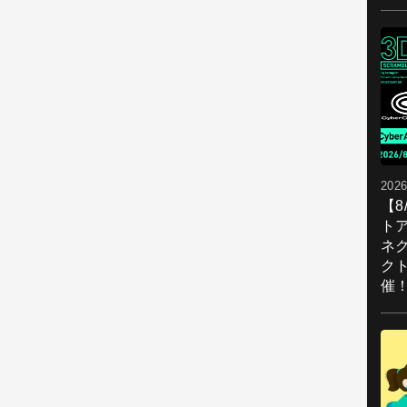
2026
【
ト
ネ
ク
催