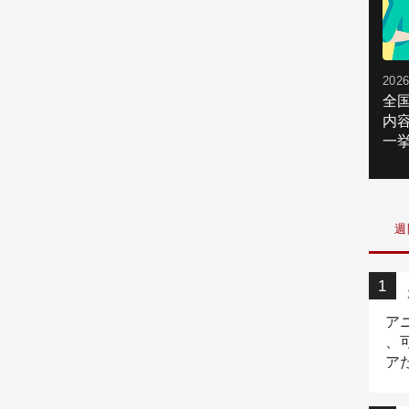
2026
全
内
一挙
週
ア
、
ア
ニ