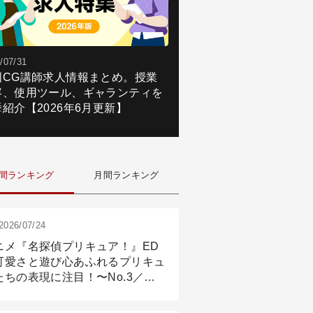
/07/31
国CG講師求人情報まとめ。授業
容、使用ツール、ギャランティを
紹介【2026年6月更新】
間ランキング
月間ランキング
2026/07/24
ニメ『名探偵プリキュア！』ED
可愛さと遊び心あふれるプリキュ
たちの表現に注目！〜No.3／ア
メーション付け篇