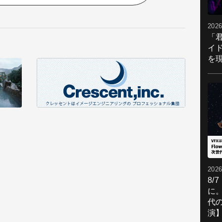
2026
「
イ
を現
2026
8/
に。
代
演