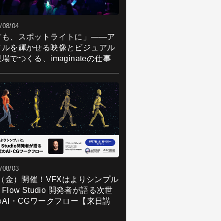
/08/04
君も、スポットライトに」――ア
ドルを輝かせる映像とビジュアル
場でつくる、imaginateの仕事
/08/03
7（金）開催！VFXはよりシンプル
Flow Studio 開発者が語る次世
のAI・CGワークフロー【来日講
】