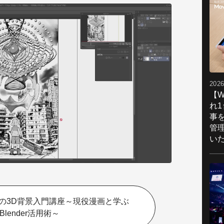
2026
【W
れ
事
管
い
の3D背景入門講座～現役漫画と学ぶ
Blender活用術～