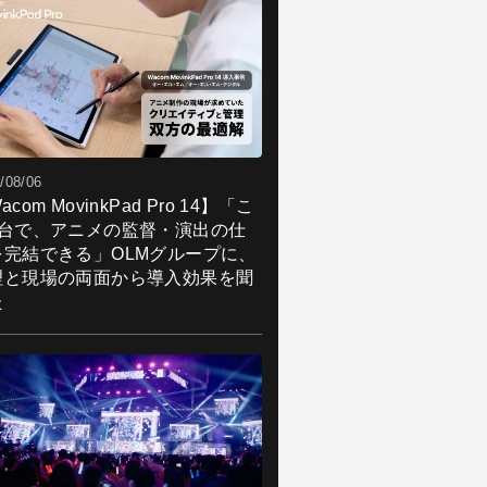
/08/06
acom MovinkPad Pro 14】「こ
1台で、アニメの監督・演出の仕
を完結できる」OLMグループに、
理と現場の両面から導入効果を聞
た