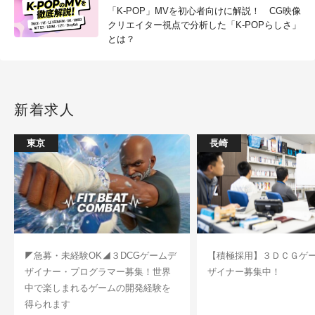
「K-POP」MVを初心者向けに解説！ CG映像
クリエイター視点で分析した「K-POPらしさ」
とは？
新着求人
東京
長崎
◤急募・未経験OK◢３DCGゲームデ
【積極採用】３ＤＣＧゲ
ザイナー・プログラマー募集！世界
ザイナー募集中！
中で楽しまれるゲームの開発経験を
得られます