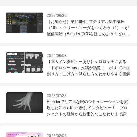
2022/06/22
［お知らせ］第118回：マテリアル集中講座
（18）～クリームソーダをつくろう（1）～が
配信開始（BlenderでCGをはじめよう！ゼロか
ら学ぶ3DCG教室）
2024/06/03
【本人インタビューあり】ケロロケ氏による
「トポロジーtips」投稿が話題！ ポリゴンの
割り方・曲げ方・減らし方をわかりやすく図解
2023/07/28
Blenderでリアルな腱のシミュレーションを実
現したChris Jones氏にインタビュー！ プロ
ジェクトの経緯から技術的なこだわりまで詳細
に迫る
2023/02/06