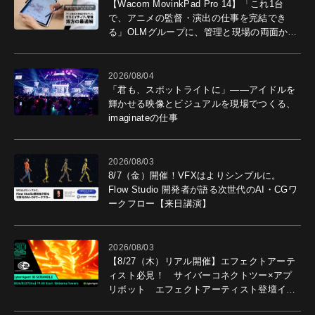
【Wacom MovinkPad Pro 14】「これ1台
で、アニメの監督・演出の仕事を完結でき
る」OLMグループに、管理と現場の両面から
導入効果を聞いた
2026/08/04
「君も、スポットライトに」――アイドルを
輝かせる映像とビジュアルを現場でつくる、
imaginateの仕事
2026/08/03
8/7（金）開催！VFXはよりシンプルに。
Flow Studio 開発者が語る次世代のAI・CGワ
ークフロー【来日講演】
2026/08/03
【8/27（木）リアル開催】エフェクトアーテ
ィスト必見！ サイバーコネクトツー×アプ
リボット エフェクトアーティスト登壇イベ
ントを開催！－サイバーエージェント