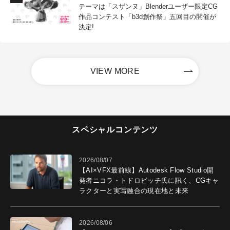
テーマは「スザンヌ」Blenderユーザー限定CG
作品コンテスト「b3d創作祭」五回目の開催が
決定!
VIEW MORE
スペシャルコンテンツ
2026/08/07
【AI×VFX最前線】Autodesk Flow Studio開
発者ニコラ・トドロビッチ氏に訊く、CGキャ
ラクターと実写融合の現在地と未来
2026/08/06