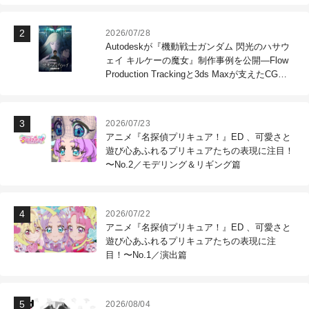
2026/07/28
Autodeskが『機動戦士ガンダム 閃光のハサウ
ェイ キルケーの魔女』制作事例を公開―Flow
Production Trackingと3ds Maxが支えたCG制
作現場
2026/07/23
アニメ『名探偵プリキュア！』ED 、可愛さと
遊び心あふれるプリキュアたちの表現に注目！
〜No.2／モデリング＆リギング篇
2026/07/22
アニメ『名探偵プリキュア！』ED 、可愛さと
遊び心あふれるプリキュアたちの表現に注
目！〜No.1／演出篇
2026/08/04