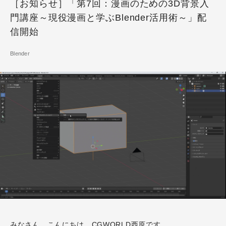
［お知らせ］「第7回：漫画のための3D背景入
門講座～現役漫画と学ぶBlender活用術～」配
信開始
Blender
みなさん、こんにちは。CGWORLD西原です。