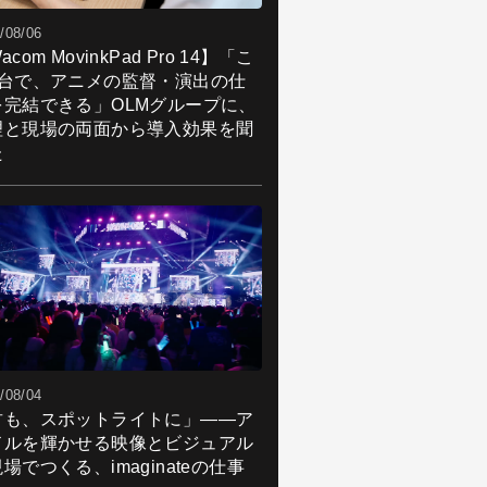
/08/06
acom MovinkPad Pro 14】「こ
1台で、アニメの監督・演出の仕
を完結できる」OLMグループに、
理と現場の両面から導入効果を聞
た
/08/04
君も、スポットライトに」――ア
ドルを輝かせる映像とビジュアル
場でつくる、imaginateの仕事