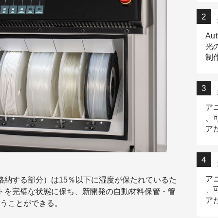
Au
光
制作
Tr
作
ア
、
ア
デ
ア
格納する部分）は15％以下に湿度が保たれているた
、
トを完璧な状態に保ち、新開発の自動材料保管・管
ア
うことができる。
出