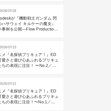
2026/07/28
todeskが『機動戦士ガンダム 閃
のハサウェイ キルケーの魔女』
事例を公開―Flow Production
ackingと3ds Maxが支えたCG制
現場
2026/07/23
ニメ『名探偵プリキュア！』ED
可愛さと遊び心あふれるプリキュ
たちの表現に注目！ 〜No.2／モ
リング＆リギング篇
2026/07/22
ニメ『名探偵プリキュア！』ED
可愛さと遊び心あふれるプリキュ
たちの表現に注目！〜No.1／演
篇