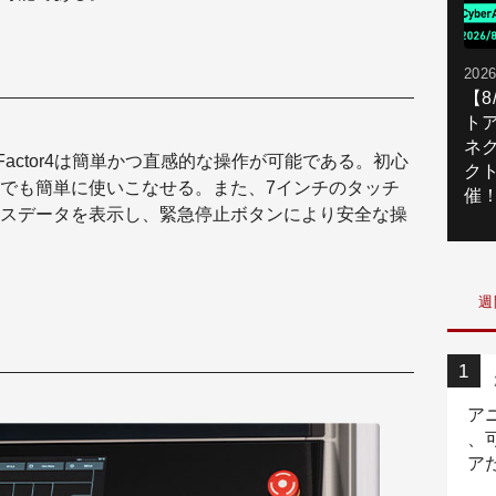
2026
【
ト
ネ
とで、Factor4は簡単かつ直感的な操作が可能である。初心
ク
でも簡単に使いこなせる。また、7インチのタッチ
催
スデータを表示し、緊急停止ボタンにより安全な操
週
ア
、
ア
ニ