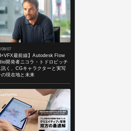
/08/07
I×VFX最前線】Autodesk Flow
udio開発者ニコラ・トドロビッチ
に訊く、CGキャラクターと実写
合の現在地と未来