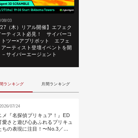
/08/03
8/27（木）リアル開催】エフェク
アーティスト必見！ サイバーコ
クトツー×アプリボット エフェ
トアーティスト登壇イベントを開
！－サイバーエージェント
間ランキング
月間ランキング
2026/07/24
ニメ『名探偵プリキュア！』ED
可愛さと遊び心あふれるプリキュ
たちの表現に注目！〜No.3／ア
メーション付け篇