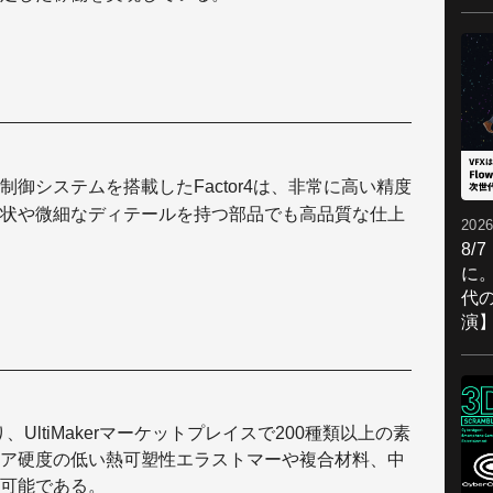
御システムを搭載したFactor4は、非常に高い精度
状や微細なディテールを持つ部品でも高品質な仕上
2026
8/
に。
代
演
り、UltiMakerマーケットプレイスで200種類以上の素
ア硬度の低い熱可塑性エラストマーや複合材料、中
可能である。