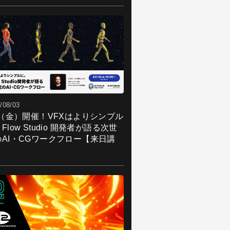
/08/03
7（金）開催！VFXはよりシンプル
Flow Studio 開発者が語る次世
のAI・CGワークフロー【来日講
】