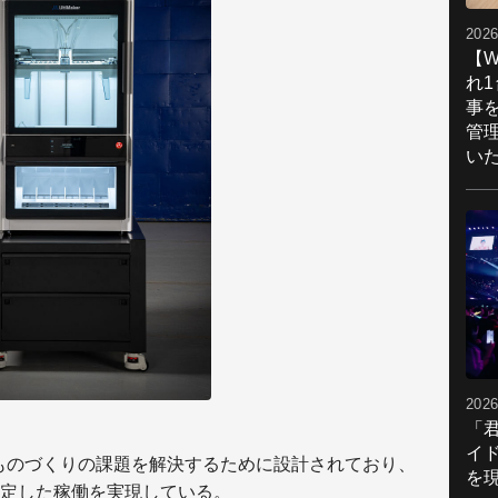
2026
【W
れ
事
管
い
2026
「
イ
でのものづくりの課題を解決するために設計されており、
を現
定した稼働を実現している。