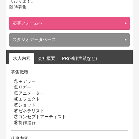
ております。
随時募集
応募フォームへ
スタジオデータベース
求人内容
会社概要
PR(制作実績など)
募集職種
①モデラー
②リガー
③アニメーター
④エフェクト
⑤ショット
⑥ゼネラリスト
⑦コンセプトアーティスト
⑧制作進行
仕事内容