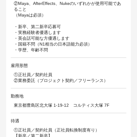
②Maya、AfterEffects、Nukeのいずれかが使用可能であ
ること
（Mayaは必須）
・新卒、第二新卒応募可
・実務経験者優遇します
・英会話可能な方優遇します
・国籍不問（N1相当の日本語能力必須）
・学歴、年齢不問
雇用形態
①正社員／契約社員
②業務委託（プロジェクト契約／フリーランス）
勤務地
東京都豊島区北大塚 1-19-12 コルティス大塚 7F
待遇
①正社員／契約社員（正社員転換制度有り）
【新卒／第二新卒】