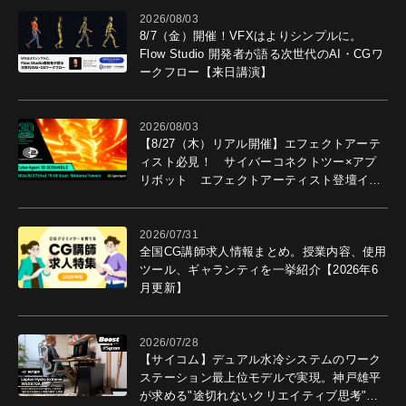
2026/08/03
8/7（金）開催！VFXはよりシンプルに。
Flow Studio 開発者が語る次世代のAI・CGワ
ークフロー【来日講演】
2026/08/03
【8/27（木）リアル開催】エフェクトアーテ
ィスト必見！ サイバーコネクトツー×アプ
リボット エフェクトアーティスト登壇イベ
ントを開催！－サイバーエージェント
2026/07/31
全国CG講師求人情報まとめ。授業内容、使用
ツール、ギャランティを一挙紹介【2026年6
月更新】
2026/07/28
【サイコム】デュアル水冷システムのワーク
ステーション最上位モデルで実現。神戸雄平
が求める"途切れないクリエイティブ思考"｜