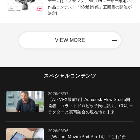
テーマは「スザンヌ」Blenderユーザー限定CG
作品コンテスト「b3d創作祭」五回目の開催が
決定!
VIEW MORE
スペシャルコンテンツ
2026/08/07
【AI×VFX最前線】Autodesk Flow Studio開
発者ニコラ・トドロビッチ氏に訊く、CGキャ
ラクターと実写融合の現在地と未来
2026/08/06
【Wacom MovinkPad Pro 14】「これ1台