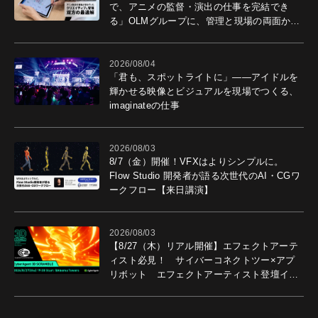
で、アニメの監督・演出の仕事を完結でき
る」OLMグループに、管理と現場の両面から
導入効果を聞いた
2026/08/04
「君も、スポットライトに」――アイドルを
輝かせる映像とビジュアルを現場でつくる、
imaginateの仕事
2026/08/03
8/7（金）開催！VFXはよりシンプルに。
Flow Studio 開発者が語る次世代のAI・CGワ
ークフロー【来日講演】
2026/08/03
【8/27（木）リアル開催】エフェクトアーテ
ィスト必見！ サイバーコネクトツー×アプ
リボット エフェクトアーティスト登壇イベ
ントを開催！－サイバーエージェント