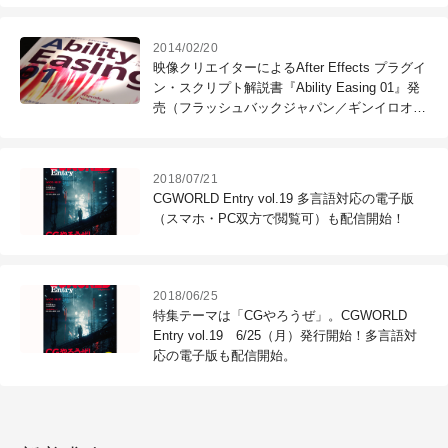
2014/02/20
映像クリエイターによるAfter Effects プラグイ
ン・スクリプト解説書『Ability Easing 01』発
売（フラッシュバックジャパン／ギンイロオオ
カミ）
2018/07/21
CGWORLD Entry vol.19 多言語対応の電子版
（スマホ・PC双方で閲覧可）も配信開始！
2018/06/25
特集テーマは「CGやろうぜ」。CGWORLD
Entry vol.19 6/25（月）発行開始！多言語対
応の電子版も配信開始。