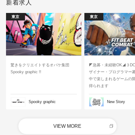
新着求人
東京
東京
驚きをクリエイトするオバケ集団
◤急募・未経験OK◢３D
Spooky graphic !!
ザイナー・プログラマー
中で楽しまれるゲームの
得られます
Spooky graphic
New Story
VIEW MORE