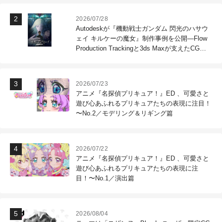
2026/07/28
Autodeskが『機動戦士ガンダム 閃光のハサウ
ェイ キルケーの魔女』制作事例を公開―Flow
Production Trackingと3ds Maxが支えたCG制
作現場
2026/07/23
アニメ『名探偵プリキュア！』ED 、可愛さと
遊び心あふれるプリキュアたちの表現に注目！
〜No.2／モデリング＆リギング篇
2026/07/22
アニメ『名探偵プリキュア！』ED 、可愛さと
遊び心あふれるプリキュアたちの表現に注
目！〜No.1／演出篇
2026/08/04