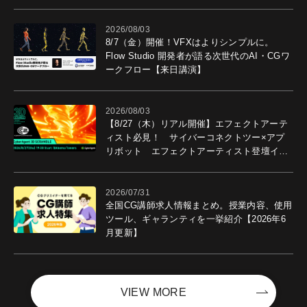
2026/08/03
8/7（金）開催！VFXはよりシンプルに。
Flow Studio 開発者が語る次世代のAI・CGワ
ークフロー【来日講演】
2026/08/03
【8/27（木）リアル開催】エフェクトアーテ
ィスト必見！ サイバーコネクトツー×アプ
リボット エフェクトアーティスト登壇イベ
ントを開催！－サイバーエージェント
2026/07/31
全国CG講師求人情報まとめ。授業内容、使用
ツール、ギャランティを一挙紹介【2026年6
月更新】
VIEW MORE