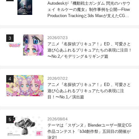
Autodeskが『機動戦士ガンダム 閃光のハサウ
ェイ キルケーの魔女』制作事例を公開―Flow
Production Trackingと3ds Maxが支えたCG制
作現場
2026/07/23
アニメ『名探偵プリキュア！』ED 、可愛さと
遊び心あふれるプリキュアたちの表現に注目！
〜No.2／モデリング＆リギング篇
2026/07/22
アニメ『名探偵プリキュア！』ED 、可愛さと
遊び心あふれるプリキュアたちの表現に注
目！〜No.1／演出篇
2026/08/04
テーマは「スザンヌ」Blenderユーザー限定CG
作品コンテスト「b3d創作祭」五回目の開催が
決定!