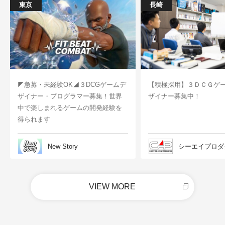
東京
長崎
◤急募・未経験OK◢３DCGゲームデ
【積極採用】３ＤＣＧゲ
ザイナー・プログラマー募集！世界
ザイナー募集中！
中で楽しまれるゲームの開発経験を
得られます
New Story
シーエイプロダ
VIEW MORE