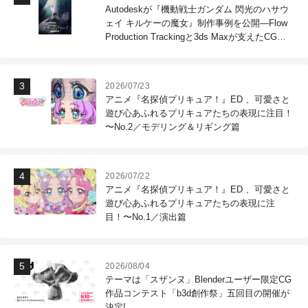
Autodeskが『機動戦士ガンダム 閃光のハサウ
ェイ キルケーの魔女』制作事例を公開―Flow
Production Trackingと3ds Maxが支えたCG制
作現場
2026/07/23
アニメ『名探偵プリキュア！』ED 、可愛さと
遊び心あふれるプリキュアたちの表現に注目！
〜No.2／モデリング＆リギング篇
2026/07/22
アニメ『名探偵プリキュア！』ED 、可愛さと
遊び心あふれるプリキュアたちの表現に注
目！〜No.1／演出篇
2026/08/04
テーマは「スザンヌ」Blenderユーザー限定CG
作品コンテスト「b3d創作祭」五回目の開催が
決定!