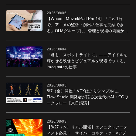
2026/08/06
【Wacom MovinkPad Pro 14】「これ1台
で、アニメの監督・演出の仕事を完結でき
る」OLMグループに、管理と現場の両面から
導入効果を聞いた
2026/08/04
「君も、スポットライトに」――アイドルを
輝かせる映像とビジュアルを現場でつくる、
imaginateの仕事
2026/08/03
8/7（金）開催！VFXはよりシンプルに。
Flow Studio 開発者が語る次世代のAI・CGワ
ークフロー【来日講演】
2026/08/03
【8/27（木）リアル開催】エフェクトアーテ
ィスト必見！ サイバーコネクトツー×アプ