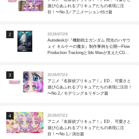
遊び心あふれるプリキュアたちの表現に注
目！〜No.3／アニメーション付け篇
2026/07/28
Autodeskが『機動戦士ガンダム 閃光のハサウ
ェイ キルケーの魔女』制作事例を公開―Flow
Production Trackingと3ds Maxが支えたCG制
作現場
2026/07/23
アニメ『名探偵プリキュア！』ED 、可愛さと
遊び心あふれるプリキュアたちの表現に注目！
〜No.2／モデリング＆リギング篇
2026/07/22
アニメ『名探偵プリキュア！』ED 、可愛さと
遊び心あふれるプリキュアたちの表現に注
目！〜No.1／演出篇