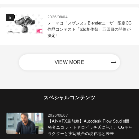
2026/08/04
テーマは「スザンヌ」Blenderユーザー限定CG
作品コンテスト「b3d創作祭」五回目の開催が
決定!
VIEW MORE
スペシャルコンテンツ
2026/08/07
【AI×VFX最前線】Autodesk Flow Studio開
発者ニコラ・トドロビッチ氏に訊く、CGキャ
ラクターと実写融合の現在地と未来