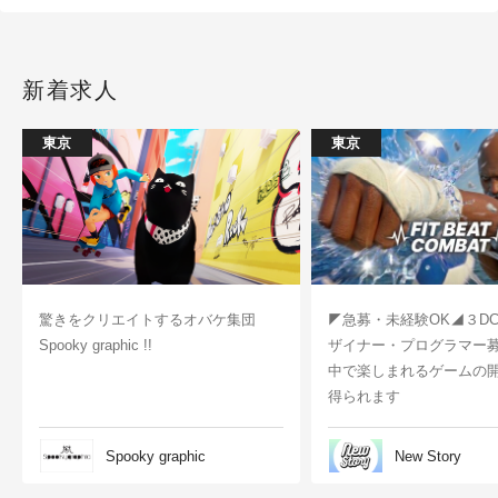
新着求人
東京
東京
驚きをクリエイトするオバケ集団
◤急募・未経験OK◢３D
Spooky graphic !!
ザイナー・プログラマー
中で楽しまれるゲームの
得られます
Spooky graphic
New Story