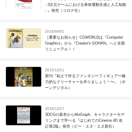
- 3次元ゲームにおける身体運動生成と人工知能
- 』発売（コロナ社）
2016/04/01
［重要なお知らせ］CGWORLDは『Computer
Graphics』から『Creator's GOHAN』へと全面
リニューアル！！
2015/12/21
新刊『粘土で作るファンタジーフィギュア〜魅
力的なクリーチャーを作りましょう！〜』（ボ
ーンデジタル）
2018/12/27
3DCGの基本からMoGraph、キャラクターモデ
リングまで学べる『はじめてのCinema 4D 改
訂第2版』発売（ビー・エヌ・エヌ新社）