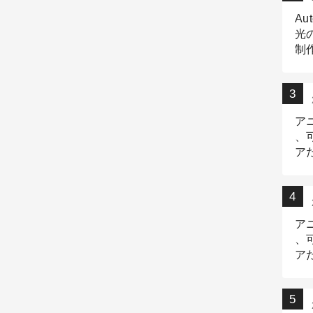
Au
光
制作
Tr
作
ア
、
ア
デ
ア
、
ア
出