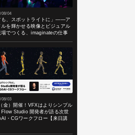
/08/04
君も、スポットライトに」――ア
ドルを輝かせる映像とビジュアル
場でつくる、imaginateの仕事
/08/03
7（金）開催！VFXはよりシンプル
Flow Studio 開発者が語る次世
のAI・CGワークフロー【来日講
】