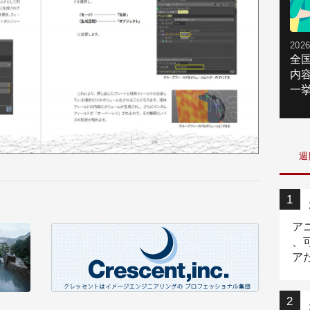
2026
全
内
一挙
週
ア
、
ア
ニ