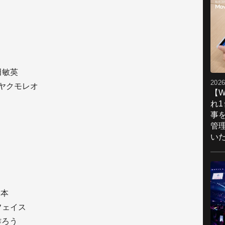
田敏英
2026
 ヤクモレオ
【W
れ
事
管
い
基本
ーフェイス
作ろう