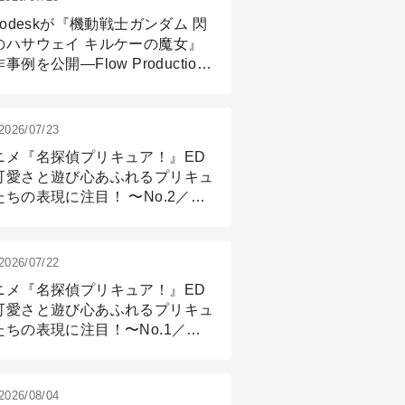
todeskが『機動戦士ガンダム 閃
のハサウェイ キルケーの魔女』
事例を公開―Flow Production
ackingと3ds Maxが支えたCG制
現場
2026/07/23
ニメ『名探偵プリキュア！』ED
可愛さと遊び心あふれるプリキュ
たちの表現に注目！ 〜No.2／モ
リング＆リギング篇
2026/07/22
ニメ『名探偵プリキュア！』ED
可愛さと遊び心あふれるプリキュ
たちの表現に注目！〜No.1／演
篇
2026/08/04