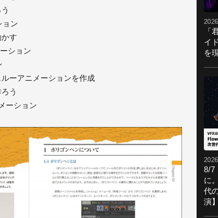
ろう
2026
ーション
「
動かす
イ
ニメーション
を現
ン
ークスルーアニメーションを作成
作ろう
ニメーション
2026
8/
に。
代
演