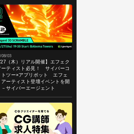
/08/03
8/27（木）リアル開催】エフェク
アーティスト必見！ サイバーコ
クトツー×アプリボット エフェ
トアーティスト登壇イベントを開
！－サイバーエージェント