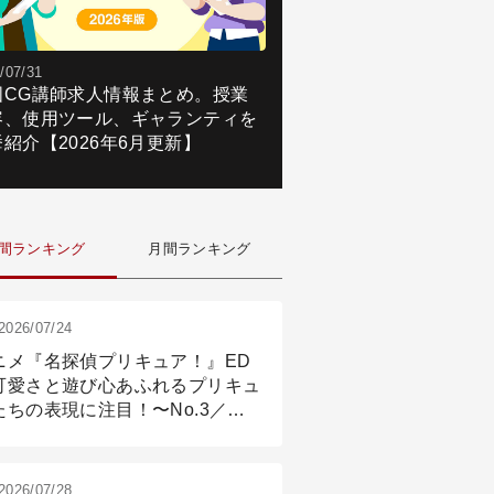
/07/31
国CG講師求人情報まとめ。授業
容、使用ツール、ギャランティを
紹介【2026年6月更新】
間ランキング
月間ランキング
2026/07/24
ニメ『名探偵プリキュア！』ED
可愛さと遊び心あふれるプリキュ
たちの表現に注目！〜No.3／ア
メーション付け篇
2026/07/28