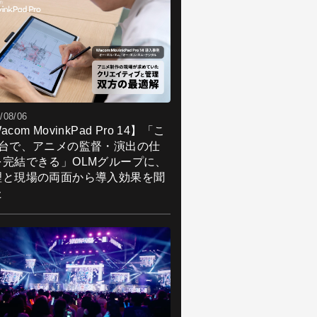
/08/06
acom MovinkPad Pro 14】「こ
1台で、アニメの監督・演出の仕
を完結できる」OLMグループに、
理と現場の両面から導入効果を聞
た