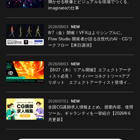
輝かせる映像とビジュアルを現場でつくる、
imaginateの仕事
2026/08/03
NEW
8/7（金）開催！VFXはよりシンプルに。
Flow Studio 開発者が語る次世代のAI・CGワ
ークフロー【来日講演】
2026/08/03
NEW
【8/27（木）リアル開催】エフェクトアーテ
ィスト必見！ サイバーコネクトツー×アプ
リボット エフェクトアーティスト登壇イベ
ントを開催！－サイバーエージェント
2026/07/31
NEW
全国CG講師求人情報まとめ。授業内容、使用
ツール、ギャランティを一挙紹介【2026年6
月更新】