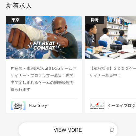
新着求人
東京
長崎
◤急募・未経験OK◢３DCGゲームデ
【積極採用】３ＤＣＧゲ
ザイナー・プログラマー募集！世界
ザイナー募集中！
中で楽しまれるゲームの開発経験を
得られます
New Story
シーエイプロダ
VIEW MORE