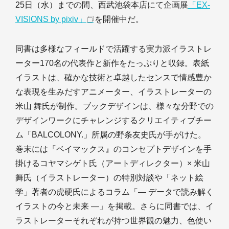
25日（水）までの間、西武池袋本店にて企画展
「EX-
VISIONS by pixiv」
を開催中だ。
同書は多様なフィールドで活躍する実力派イラストレ
ーター170名の代表作と新作をたっぷりと収録。表紙
イラストは、確かな技術と卓越したセンスで情感豊か
な表現を生みだすアニメーター、イラストレーターの
米山 舞氏が制作。ブックデザインは、様々な分野での
デザインワークにチャレンジするクリエイティブチー
ム「BALCOLONY.」所属の野条友史氏が手がけた。
巻末には『ベイマックス』のコンセプトデザインを手
掛けるコヤマシゲト氏（アートディレクター）× 米山
舞氏（イラストレーター）の特別対談や「ネット絵
学」著者の虎硬氏によるコラム「― データで読み解く
イラストの今と未来 ―」を掲載。さらに同書では、イ
ラストレーターそれぞれが持つ世界観の魅力、色使い