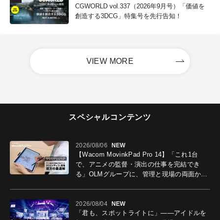
CGWORLD vol.337（2026年9月号）「価値を
創造する3DCG」特集号を先行告知！
VIEW MORE
スペシャルコンテンツ
2026/08/06
NEW
【Wacom MovinkPad Pro 14】「これ1台
で、アニメの監督・演出の仕事を完結でき
る」OLMグループに、管理と現場の両面から
導入効果を聞いた
2026/08/04
NEW
「君も、スポットライトに」――アイドルを