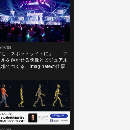
/08/04
君も、スポットライトに」――ア
ドルを輝かせる映像とビジュアル
場でつくる、imaginateの仕事