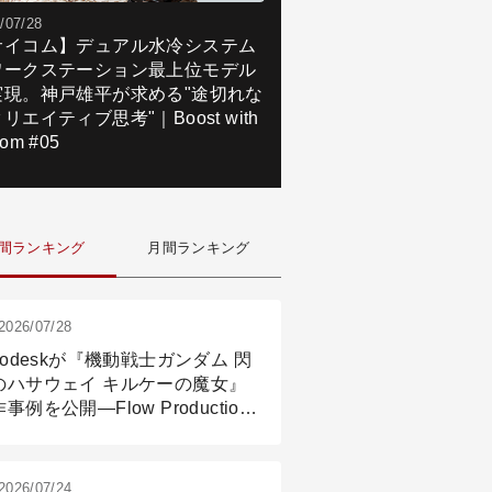
/07/28
サイコム】デュアル水冷システム
ワークステーション最上位モデル
実現。神戸雄平が求める"途切れな
リエイティブ思考"｜Boost with
om #05
間ランキング
月間ランキング
2026/07/28
todeskが『機動戦士ガンダム 閃
のハサウェイ キルケーの魔女』
事例を公開―Flow Production
ackingと3ds Maxが支えたCG制
現場
2026/07/24