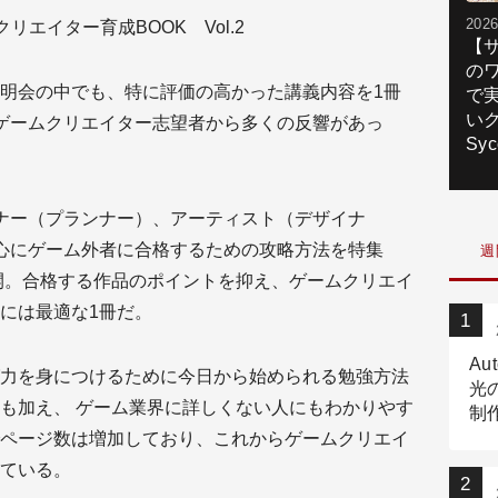
2026
エイター育成BOOK Vol.2
【
の
明会の中でも、特に評価の高かった講義内容を1冊
で
いク
ゲームクリエイター志望者から多くの反響があっ
Syc
ナー（プランナー）、アーティスト（デザイナ
心にゲーム外者に合格するための攻略方法を特集
週
開。合格する作品のポイントを抑え、ゲームクリエイ
には最適な1冊だ。
Au
力を身につけるために今日から始められる勉強方法
光
も加え、 ゲーム業界に詳しくない人にもわかりやす
制作
Tr
ページ数は増加しており、これからゲームクリエイ
作
ている。