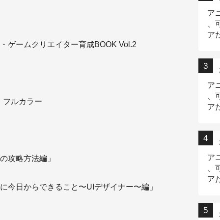
ア
、
ア
ームクリエイター育成BOOK Vol.2
ニ
ア
、
、フルカラー
ア
デ
ア
類選考の攻略方法編」
、
ア
今日からできること〜UIデザイナー〜編」
出