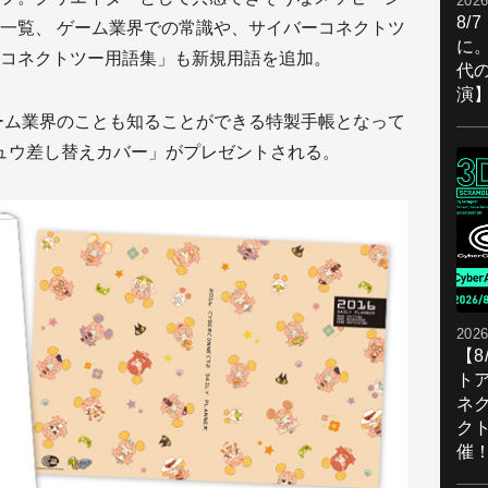
2026
8/
一覧、 ゲーム業界での常識や、サイバーコネクトツ
に。
コネクトツー用語集」も新規用語を追加。
代
演
ーム業界のことも知ることができる特製手帳となって
ュウ差し替えカバー」がプレゼントされる。
2026
【
ト
ネ
ク
催