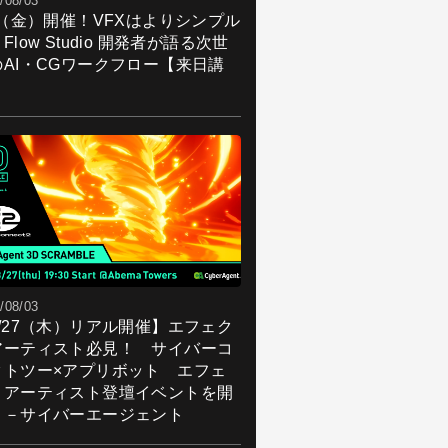
/08/03
7（金）開催！VFXはよりシンプル
Flow Studio 開発者が語る次世
のAI・CGワークフロー【来日講
】
/08/03
8/27（木）リアル開催】エフェク
アーティスト必見！ サイバーコ
クトツー×アプリボット エフェ
トアーティスト登壇イベントを開
！－サイバーエージェント