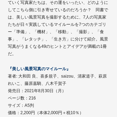
ていく写真家たちは、その運をいったい、どのように
してこちら側に引き寄せているのだろうか？ 同書で
は、美しい風景写真を撮影するために、7人の写真家
たちが日々実践しているマイルールを7つのカテゴリ
ー「準備」、「機材」、「移動」、「撮影」、「食
事」、「レタッチ」、「生き方」に分けて紹介。風景
写真がうまくなる49のヒントとアイデアが満載の1冊
だ。
『美しい風景写真のマイルール』
著者: 大和田 良、喜多規子、saizou、清家道子、萩原
れいこ、藤原嘉騎、八木千賀子
発売日：2021年8月30日（月）
ページ数：216
サイズ：A5判
価格：2,200円（本体2,000円＋税10％）