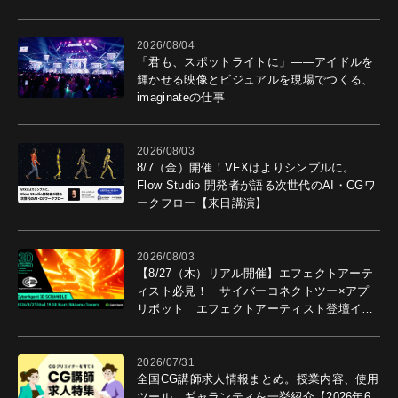
導入効果を聞いた
2026/08/04
「君も、スポットライトに」――アイドルを
輝かせる映像とビジュアルを現場でつくる、
imaginateの仕事
2026/08/03
8/7（金）開催！VFXはよりシンプルに。
Flow Studio 開発者が語る次世代のAI・CGワ
ークフロー【来日講演】
2026/08/03
【8/27（木）リアル開催】エフェクトアーテ
ィスト必見！ サイバーコネクトツー×アプ
リボット エフェクトアーティスト登壇イベ
ントを開催！－サイバーエージェント
2026/07/31
全国CG講師求人情報まとめ。授業内容、使用
ツール、ギャランティを一挙紹介【2026年6