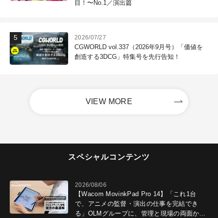
目！〜No.1／演出篇
2026/07/27
CGWORLD vol.337（2026年9月号）「価値を
創造する3DCG」特集号を先行告知！
VIEW MORE
スペシャルコンテンツ
2026/08/06
【Wacom MovinkPad Pro 14】「これ1台
で、アニメの監督・演出の仕事を完結でき
る」OLMグループに、管理と現場の両面から