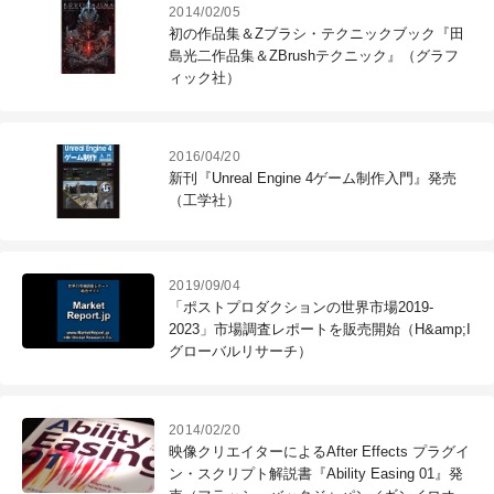
2014/02/05
初の作品集＆Zブラシ・テクニックブック『田
島光二作品集＆ZBrushテクニック』（グラフ
ィック社）
2016/04/20
新刊『Unreal Engine 4ゲーム制作入門』発売
（工学社）
2019/09/04
「ポストプロダクションの世界市場2019-
2023」市場調査レポートを販売開始（H&amp;I
グローバルリサーチ）
2014/02/20
映像クリエイターによるAfter Effects プラグイ
ン・スクリプト解説書『Ability Easing 01』発