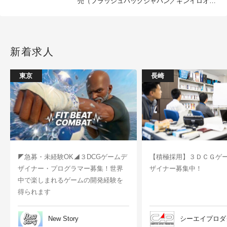
売（フラッシュバックジャパン／ギンイロオオ
カミ）
新着求人
東京
長崎
◤急募・未経験OK◢３DCGゲームデ
【積極採用】３ＤＣＧゲ
ザイナー・プログラマー募集！世界
ザイナー募集中！
中で楽しまれるゲームの開発経験を
得られます
New Story
シーエイプロダ