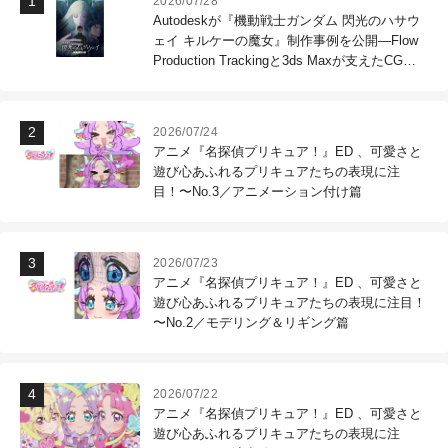
2026/07/28
Autodeskが『機動戦士ガンダム 閃光のハサウ
ェイ キルケーの魔女』制作事例を公開―Flow
Production Trackingと3ds Maxが支えたCG制
作現場
2026/07/24
アニメ『名探偵プリキュア！』ED 、可愛さと
遊び心あふれるプリキュアたちの表現に注
目！〜No.3／アニメーション付け篇
2026/07/23
アニメ『名探偵プリキュア！』ED 、可愛さと
遊び心あふれるプリキュアたちの表現に注目！
〜No.2／モデリング＆リギング篇
2026/07/22
アニメ『名探偵プリキュア！』ED 、可愛さと
遊び心あふれるプリキュアたちの表現に注