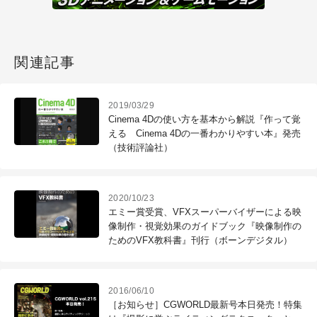
関連記事
2019/03/29
Cinema 4Dの使い方を基本から解説『作って覚
える Cinema 4Dの一番わかりやすい本』発売
（技術評論社）
2020/10/23
エミー賞受賞、VFXスーパーバイザーによる映
像制作・視覚効果のガイドブック『映像制作の
ためのVFX教科書』刊行（ボーンデジタル）
2016/06/10
［お知らせ］CGWORLD最新号本日発売！特集