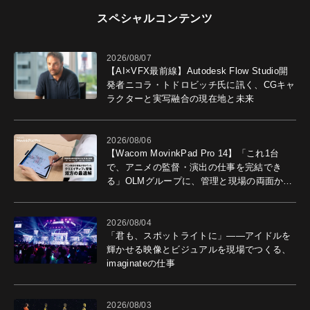
スペシャルコンテンツ
2026/08/07
【AI×VFX最前線】Autodesk Flow Studio開
発者ニコラ・トドロビッチ氏に訊く、CGキャ
ラクターと実写融合の現在地と未来
2026/08/06
【Wacom MovinkPad Pro 14】「これ1台
で、アニメの監督・演出の仕事を完結でき
る」OLMグループに、管理と現場の両面から
導入効果を聞いた
2026/08/04
「君も、スポットライトに」――アイドルを
輝かせる映像とビジュアルを現場でつくる、
imaginateの仕事
2026/08/03