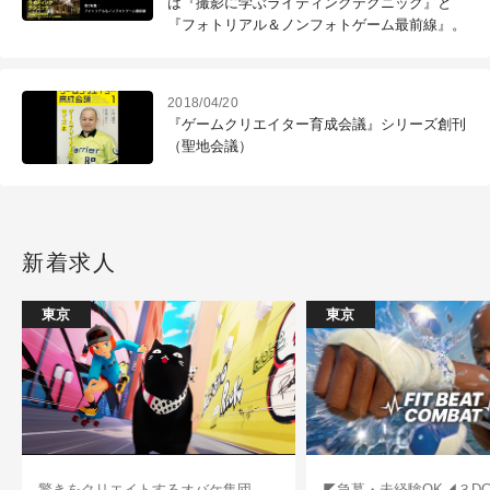
は『撮影に学ぶライティングテクニック』と
『フォトリアル＆ノンフォトゲーム最前線』。
2018/04/20
『ゲームクリエイター育成会議』シリーズ創刊
（聖地会議）
新着求人
東京
東京
驚きをクリエイトするオバケ集団
◤急募・未経験OK◢３D