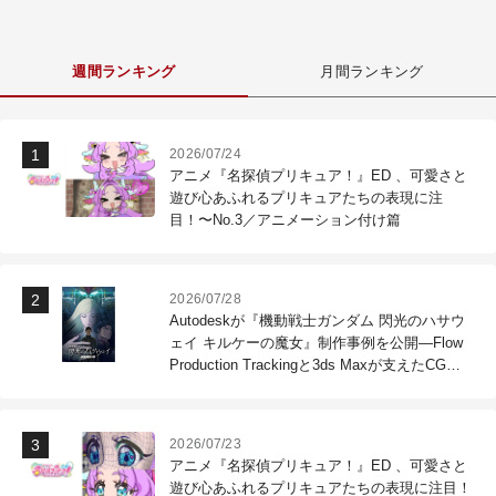
週間ランキング
月間ランキング
2026/07/24
アニメ『名探偵プリキュア！』ED 、可愛さと
遊び心あふれるプリキュアたちの表現に注
目！〜No.3／アニメーション付け篇
2026/07/28
Autodeskが『機動戦士ガンダム 閃光のハサウ
ェイ キルケーの魔女』制作事例を公開―Flow
Production Trackingと3ds Maxが支えたCG制
作現場
2026/07/23
アニメ『名探偵プリキュア！』ED 、可愛さと
遊び心あふれるプリキュアたちの表現に注目！