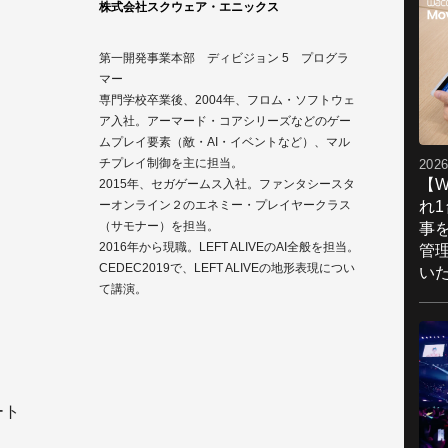
株式会社スクウェア・エニックス
第一開発事業本部 ディビジョン 5 プログラ
マー
専門学校卒業後、2004年、フロム・ソフトウェ
ア入社。アーマード・コアシリーズなどのゲー
ムプレイ要素（敵・AI・イベントなど）、マル
チプレイ制御を主に担当。
2026
【W
2015年、セガゲームス入社。ファンタシースタ
れ
ーオンライン２のエネミー・プレイヤークラス
（サモナー）を担当。
事
2016年から現職。LEFT ALIVEのAI全般を担当。
管
CEDEC2019で、LEFT ALIVEの地形表現につい
い
て講演。
ート