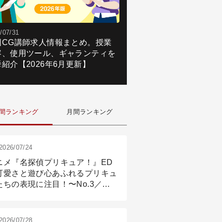
/07/31
国CG講師求人情報まとめ。授業
容、使用ツール、ギャランティを
紹介【2026年6月更新】
間ランキング
月間ランキング
2026/07/24
ニメ『名探偵プリキュア！』ED
可愛さと遊び心あふれるプリキュ
たちの表現に注目！〜No.3／ア
メーション付け篇
2026/07/28