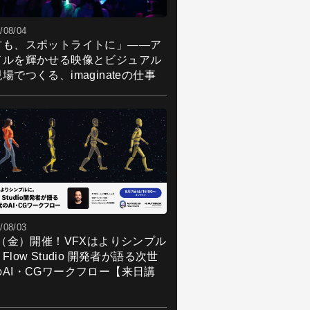
/08/04
君も、スポットライトに」――ア
ドルを輝かせる映像とビジュアル
場でつくる、imaginateの仕事
/08/03
7（金）開催！VFXはよりシンプル
Flow Studio 開発者が語る次世
のAI・CGワークフロー【来日講
】