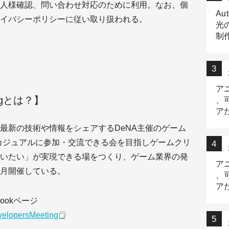
人様確認、問い合わせ対応のために利用。なお、個
Au
イバシーポリシーに従い取り扱われる。
光
制作
Tr
作
ア
tingとは？】
、
ア
デ
最新の技術や情報をシェアするDeNA主催のゲーム
カジュアルに参加・交流できる会を目指しゲームクリ
いたい」が実現できる場をつくり、ゲーム業界の発
ア
月開催している。
、
ア
出
cebookページ
velopersMeeting