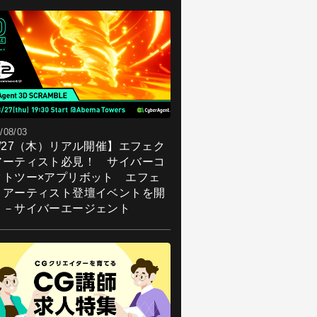
/08/03
8/27（木）リアル開催】エフェク
アーティスト必見！ サイバーコ
クトツー×アプリボット エフェ
トアーティスト登壇イベントを開
！－サイバーエージェント