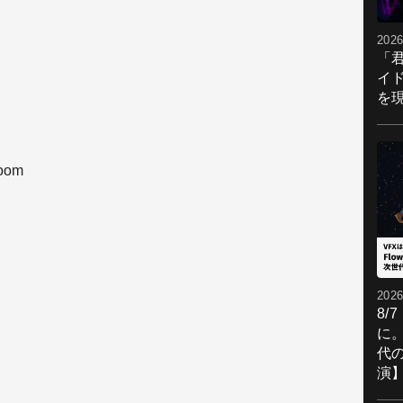
2026
「
イ
を現
oom
2026
8/
に。
代
演