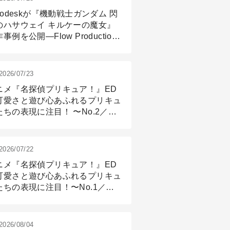
todeskが『機動戦士ガンダム 閃
のハサウェイ キルケーの魔女』
事例を公開―Flow Production
ackingと3ds Maxが支えたCG制
現場
2026/07/23
ニメ『名探偵プリキュア！』ED
可愛さと遊び心あふれるプリキュ
たちの表現に注目！ 〜No.2／モ
リング＆リギング篇
2026/07/22
ニメ『名探偵プリキュア！』ED
可愛さと遊び心あふれるプリキュ
たちの表現に注目！〜No.1／演
篇
2026/08/04