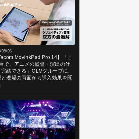
/08/06
acom MovinkPad Pro 14】「こ
1台で、アニメの監督・演出の仕
を完結できる」OLMグループに、
理と現場の両面から導入効果を聞
た