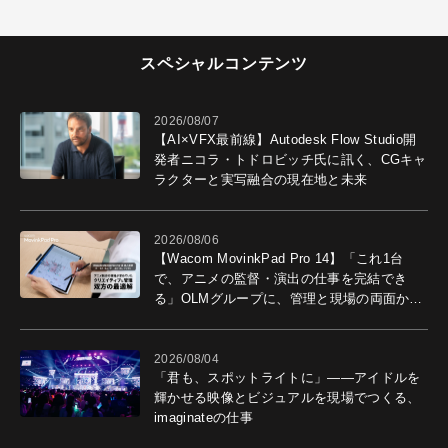
スペシャルコンテンツ
2026/08/07
【AI×VFX最前線】Autodesk Flow Studio開
発者ニコラ・トドロビッチ氏に訊く、CGキャ
ラクターと実写融合の現在地と未来
2026/08/06
【Wacom MovinkPad Pro 14】「これ1台
で、アニメの監督・演出の仕事を完結でき
る」OLMグループに、管理と現場の両面から
導入効果を聞いた
2026/08/04
「君も、スポットライトに」――アイドルを
輝かせる映像とビジュアルを現場でつくる、
imaginateの仕事