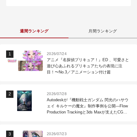
週間ランキング
月間ランキング
2026/07/24
アニメ『名探偵プリキュア！』ED 、可愛さと
遊び心あふれるプリキュアたちの表現に注
目！〜No.3／アニメーション付け篇
2026/07/28
Autodeskが『機動戦士ガンダム 閃光のハサウ
ェイ キルケーの魔女』制作事例を公開―Flow
Production Trackingと3ds Maxが支えたCG制
作現場
2026/07/23