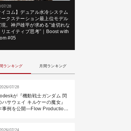
/07/28
サイコム】デュアル水冷システム
ワークステーション最上位モデル
実現。神戸雄平が求める"途切れな
リエイティブ思考"｜Boost with
om #05
間ランキング
月間ランキング
2026/07/28
todeskが『機動戦士ガンダム 閃
のハサウェイ キルケーの魔女』
事例を公開―Flow Production
ackingと3ds Maxが支えたCG制
現場
2026/07/24