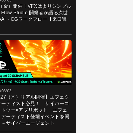
/08/03
7（金）開催！VFXはよりシンプル
Flow Studio 開発者が語る次世
のAI・CGワークフロー【来日講
】
/08/03
8/27（木）リアル開催】エフェク
アーティスト必見！ サイバーコ
クトツー×アプリボット エフェ
トアーティスト登壇イベントを開
！－サイバーエージェント