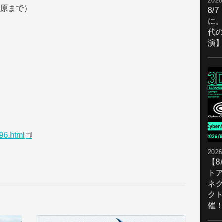
2026
原まで）
8/
に。
代
演
596.html
2026
【
ト
ネ
ク
催