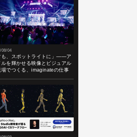
/08/04
君も、スポットライトに」――ア
ドルを輝かせる映像とビジュアル
場でつくる、imaginateの仕事