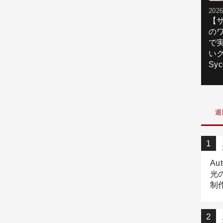
2026
【
の
で
いク
Syc
週
Au
光
制作
Tr
作