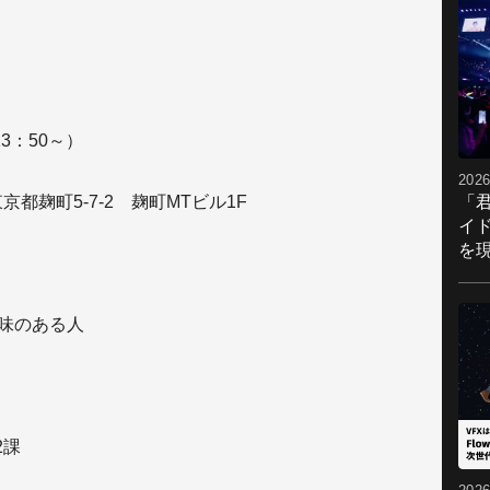
3：50～）
2026
「
都麹町5-7-2 麹町MTビル1F
イ
を現
興味のある人
2課