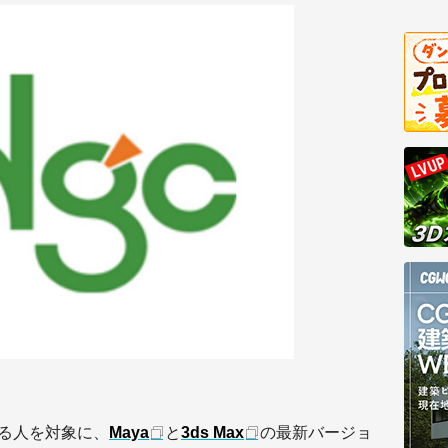
わる人を対象に、
Maya
と
3ds Max
の最新バージョ