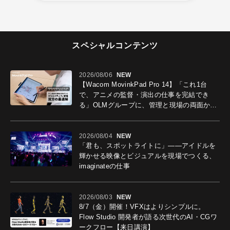
スペシャルコンテンツ
2026/08/06
NEW
【Wacom MovinkPad Pro 14】「これ1台
で、アニメの監督・演出の仕事を完結でき
る」OLMグループに、管理と現場の両面から
導入効果を聞いた
2026/08/04
NEW
「君も、スポットライトに」――アイドルを
輝かせる映像とビジュアルを現場でつくる、
imaginateの仕事
2026/08/03
NEW
8/7（金）開催！VFXはよりシンプルに。
Flow Studio 開発者が語る次世代のAI・CGワ
ークフロー【来日講演】