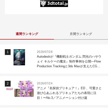
週間ランキング
月間ランキング
2026/07/28
Autodeskが『機動戦士ガンダム 閃光のハサウ
ェイ キルケーの魔女』制作事例を公開―Flow
Production Trackingと3ds Maxが支えたCG制
作現場
2026/07/24
アニメ『名探偵プリキュア！』ED 、可愛さと
遊び心あふれるプリキュアたちの表現に注
目！〜No.3／アニメーション付け篇