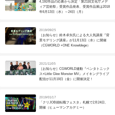
4,192作品の応募から決定「第21回文化庁メデ
ィア芸術祭」受賞作品発表、受賞作品展は2018
年6月13日（水）～24日（月）
2019/09/25
［お知らせ］鈴木卓矢氏による大人気講座『背
景モデリング講座』が11月13日（水）に開催
（CGWORLD +ONE Knowldege）
2021/11/05
［お知らせ］CGWORLD連動『ペンタトニック
ス×Little Glee Monster MV』メイキングライブ
配信が11月19日（金）に開催決定！
2019/01/17
「クリJOB就転職フェスタ」札幌で2月24日、
開催（ヒューマンアカデミー）