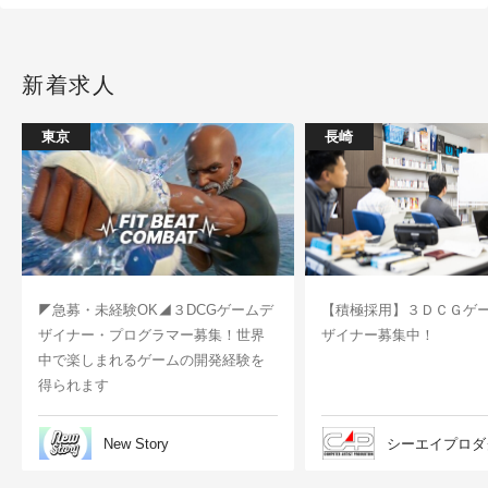
新着求人
東京
長崎
◤急募・未経験OK◢３DCGゲームデ
【積極採用】３ＤＣＧゲ
ザイナー・プログラマー募集！世界
ザイナー募集中！
中で楽しまれるゲームの開発経験を
得られます
New Story
シーエイプロダ