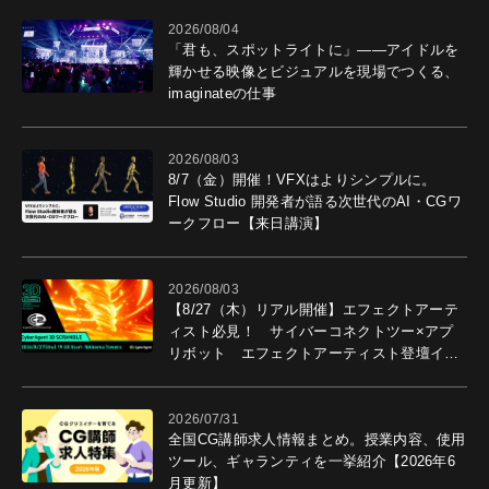
2026/08/04
「君も、スポットライトに」――アイドルを
輝かせる映像とビジュアルを現場でつくる、
imaginateの仕事
2026/08/03
8/7（金）開催！VFXはよりシンプルに。
Flow Studio 開発者が語る次世代のAI・CGワ
ークフロー【来日講演】
2026/08/03
【8/27（木）リアル開催】エフェクトアーテ
ィスト必見！ サイバーコネクトツー×アプ
リボット エフェクトアーティスト登壇イベ
ントを開催！－サイバーエージェント
2026/07/31
全国CG講師求人情報まとめ。授業内容、使用
ツール、ギャランティを一挙紹介【2026年6
月更新】