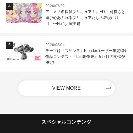
2026/07/22
アニメ『名探偵プリキュア！』ED 、可愛さと
遊び心あふれるプリキュアたちの表現に注
目！〜No.1／演出篇
2026/08/04
テーマは「スザンヌ」Blenderユーザー限定CG
作品コンテスト「b3d創作祭」五回目の開催が
決定!
VIEW MORE
スペシャルコンテンツ