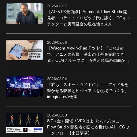
2026/08/07
【AI×VFX最前線】Autodesk Flow Studio開
発者ニコラ・トドロビッチ氏に訊く、CGキャ
ラクターと実写融合の現在地と未来
2026/08/06
【Wacom MovinkPad Pro 14】「これ1台
で、アニメの監督・演出の仕事を完結でき
る」OLMグループに、管理と現場の両面から
導入効果を聞いた
2026/08/04
「君も、スポットライトに」――アイドルを
輝かせる映像とビジュアルを現場でつくる、
imaginateの仕事
2026/08/03
8/7（金）開催！VFXはよりシンプルに。
Flow Studio 開発者が語る次世代のAI・CGワ
ークフロー【来日講演】