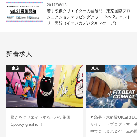
2017/06/13
若手映像クリエイターの登竜門「東京国際プロ
ジェクションマッピングアワードvol.2」エント
リー開始（イマジカデジタルスケープ）
新着求人
東京
東京
驚きをクリエイトするオバケ集団
◤急募・未経験OK◢３D
Spooky graphic !!
ザイナー・プログラマー
中で楽しまれるゲームの