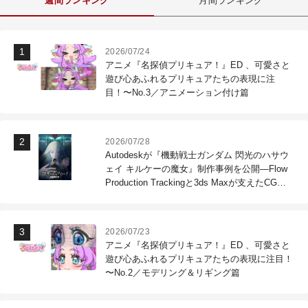
週間ランキング
月間ランキング
2026/07/24
アニメ『名探偵プリキュア！』ED 、可愛さと
遊び心あふれるプリキュアたちの表現に注
目！〜No.3／アニメーション付け篇
2026/07/28
Autodeskが『機動戦士ガンダム 閃光のハサウ
ェイ キルケーの魔女』制作事例を公開―Flow
Production Trackingと3ds Maxが支えたCG制
作現場
2026/07/23
アニメ『名探偵プリキュア！』ED 、可愛さと
遊び心あふれるプリキュアたちの表現に注目！
〜No.2／モデリング＆リギング篇