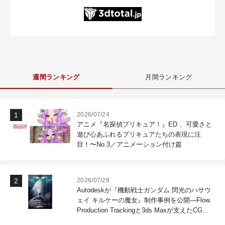
週間ランキング
月間ランキング
2026/07/24
アニメ『名探偵プリキュア！』ED 、可愛さと
遊び心あふれるプリキュアたちの表現に注
目！〜No.3／アニメーション付け篇
2026/07/28
Autodeskが『機動戦士ガンダム 閃光のハサウ
ェイ キルケーの魔女』制作事例を公開―Flow
Production Trackingと3ds Maxが支えたCG制
作現場