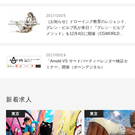
（土）から開催（パルコ）
2017/10/25
［お知らせ］ドローイング教育のレジェンド、
グレン・ビルプ氏が来日！『グレン・ビルプ
メソッド』を12月4日に開催（CGWORLD
+ONE Knowldege）
2017/05/19
「Arnold VS サードパーティーレンダー検証セ
ミナー」開催（ボーンデジタル）
新着求人
東京
東京