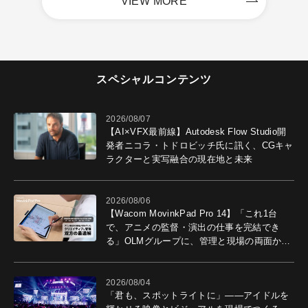
VIEW MORE
スペシャルコンテンツ
2026/08/07
【AI×VFX最前線】Autodesk Flow Studio開
発者ニコラ・トドロビッチ氏に訊く、CGキャ
ラクターと実写融合の現在地と未来
2026/08/06
【Wacom MovinkPad Pro 14】「これ1台
で、アニメの監督・演出の仕事を完結でき
る」OLMグループに、管理と現場の両面から
導入効果を聞いた
2026/08/04
「君も、スポットライトに」――アイドルを