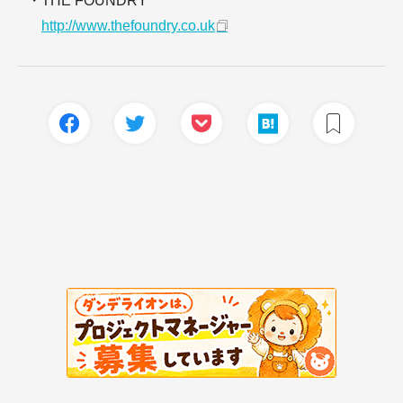
・THE FOUNDRY
http://www.thefoundry.co.uk