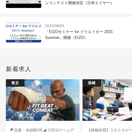
ンコンテスト開催決定（日本エイサー）
2015/06/05
「EIZOセミナー for クリエイター 2015
Summer」開催（EIZO）
新着求人
東京
長崎
◤急募・未経験OK◢３DCGゲームデ
【積極採用】３ＤＣＧゲ