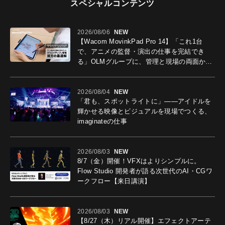
スペシャルコンテンツ
2026/08/06
NEW
【Wacom MovinkPad Pro 14】「これ1台
で、アニメの監督・演出の仕事を完結でき
る」OLMグループに、管理と現場の両面から
導入効果を聞いた
2026/08/04
NEW
「君も、スポットライトに」――アイドルを
輝かせる映像とビジュアルを現場でつくる、
imaginateの仕事
2026/08/03
NEW
8/7（金）開催！VFXはよりシンプルに。
Flow Studio 開発者が語る次世代のAI・CGワ
ークフロー【来日講演】
2026/08/03
NEW
【8/27（木）リアル開催】エフェクトアーテ