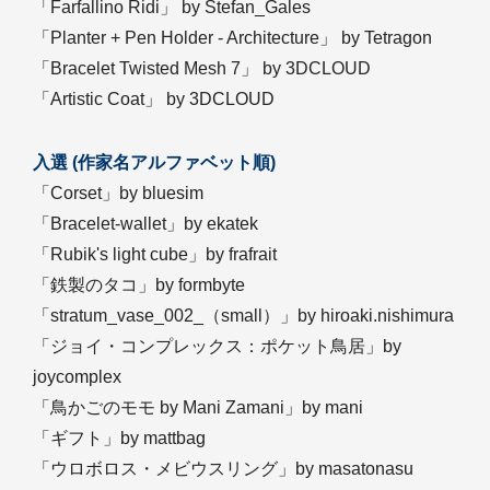
「Farfallino Ridi」 by Stefan_Gales
「Planter + Pen Holder - Architecture」 by Tetragon
「Bracelet Twisted Mesh 7」 by 3DCLOUD
「Artistic Coat」 by 3DCLOUD
入選 (作家名アルファベット順)
「Corset」by bluesim
「Bracelet-wallet」by ekatek
「Rubik's light cube」by frafrait
「鉄製のタコ」by formbyte
「stratum_vase_002_（small）」by hiroaki.nishimura
「ジョイ・コンプレックス：ポケット鳥居」by
joycomplex
「鳥かごのモモ by Mani Zamani」by mani
「ギフト」by mattbag
「ウロボロス・メビウスリング」by masatonasu