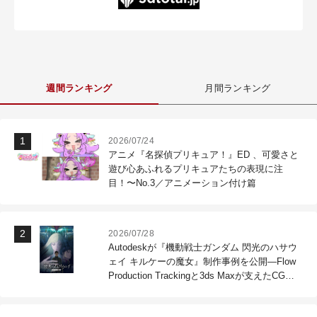
週間ランキング
月間ランキング
2026/07/24
アニメ『名探偵プリキュア！』ED 、可愛さと
遊び心あふれるプリキュアたちの表現に注
目！〜No.3／アニメーション付け篇
2026/07/28
Autodeskが『機動戦士ガンダム 閃光のハサウ
ェイ キルケーの魔女』制作事例を公開―Flow
Production Trackingと3ds Maxが支えたCG制
作現場