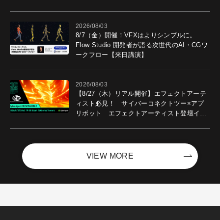
2026/08/03
8/7（金）開催！VFXはよりシンプルに。
Flow Studio 開発者が語る次世代のAI・CGワ
ークフロー【来日講演】
2026/08/03
【8/27（木）リアル開催】エフェクトアーテ
ィスト必見！ サイバーコネクトツー×アプ
リボット エフェクトアーティスト登壇イベ
ントを開催！－サイバーエージェント
VIEW MORE