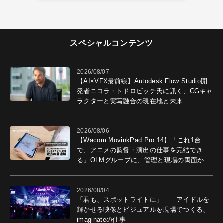
スペシャルコンテンツ
2026/08/07
【AI×VFX最前線】Autodesk Flow Studio開
発者ニコラ・トドロビッチ氏に訊く、CGキャ
ラクターと実写融合の現在地と未来
2026/08/06
【Wacom MovinkPad Pro 14】「これ1台
で、アニメの監督・演出の仕事を完結でき
る」OLMグループに、管理と現場の両面から
導入効果を聞いた
2026/08/04
「君も、スポットライトに」――アイドルを
輝かせる映像とビジュアルを現場でつくる、
imaginateの仕事