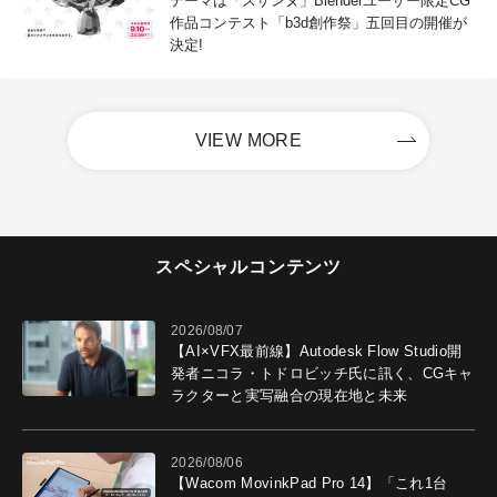
テーマは「スザンヌ」Blenderユーザー限定CG
作品コンテスト「b3d創作祭」五回目の開催が
決定!
VIEW MORE
スペシャルコンテンツ
2026/08/07
【AI×VFX最前線】Autodesk Flow Studio開
発者ニコラ・トドロビッチ氏に訊く、CGキャ
ラクターと実写融合の現在地と未来
2026/08/06
【Wacom MovinkPad Pro 14】「これ1台