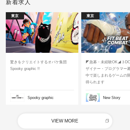
新着求人
東京
東京
驚きをクリエイトするオバケ集団
◤急募・未経験OK◢３D
Spooky graphic !!
ザイナー・プログラマー
中で楽しまれるゲームの
得られます
Spooky graphic
New Story
VIEW MORE