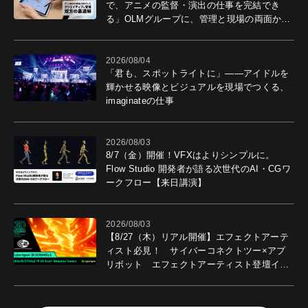
で、アニメの監督・演出の仕事を完結でき
る」OLMグループに、管理と現場の両面から
導入効果を聞いた
2026/08/04
「君も、スポットライトに」――アイドルを
輝かせる映像とビジュアルを現場でつくる、
imaginateの仕事
2026/08/03
8/7（金）開催！VFXはよりシンプルに。
Flow Studio 開発者が語る次世代のAI・CGワ
ークフロー【来日講演】
2026/08/03
【8/27（木）リアル開催】エフェクトアーテ
ィスト必見！ サイバーコネクトツー×アプ
リボット エフェクトアーティスト登壇イベ
ントを開催！－サイバーエージェント