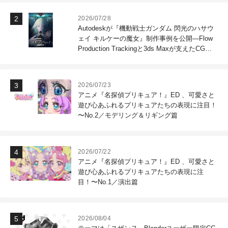
2026/07/28
Autodeskが『機動戦士ガンダム 閃光のハサウ
ェイ キルケーの魔女』制作事例を公開―Flow
Production Trackingと3ds Maxが支えたCG制
作現場
2026/07/23
アニメ『名探偵プリキュア！』ED 、可愛さと
遊び心あふれるプリキュアたちの表現に注目！
〜No.2／モデリング＆リギング篇
2026/07/22
アニメ『名探偵プリキュア！』ED 、可愛さと
遊び心あふれるプリキュアたちの表現に注
目！〜No.1／演出篇
2026/08/04