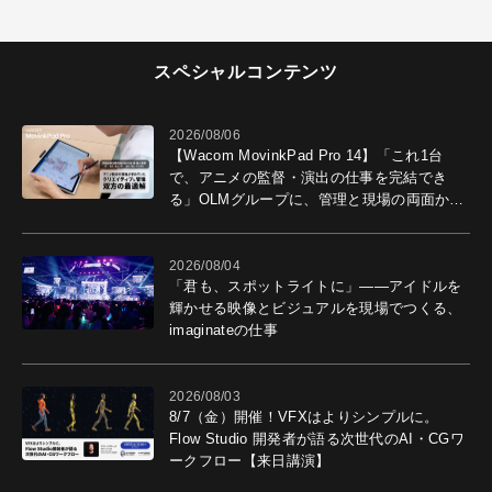
スペシャルコンテンツ
2026/08/06
【Wacom MovinkPad Pro 14】「これ1台
で、アニメの監督・演出の仕事を完結でき
る」OLMグループに、管理と現場の両面から
導入効果を聞いた
2026/08/04
「君も、スポットライトに」――アイドルを
輝かせる映像とビジュアルを現場でつくる、
imaginateの仕事
2026/08/03
8/7（金）開催！VFXはよりシンプルに。
Flow Studio 開発者が語る次世代のAI・CGワ
ークフロー【来日講演】