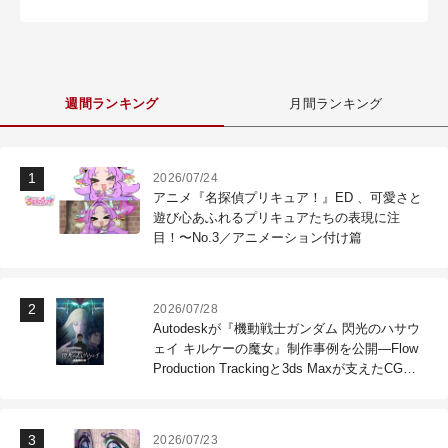
週間ランキング
月間ランキング
2026/07/24
アニメ『名探偵プリキュア！』ED 、可愛さと
遊び心あふれるプリキュアたちの表現に注
目！〜No.3／アニメーション付け篇
2026/07/28
Autodeskが『機動戦士ガンダム 閃光のハサウ
ェイ キルケーの魔女』制作事例を公開―Flow
Production Trackingと3ds Maxが支えたCG制
作現場
2026/07/23