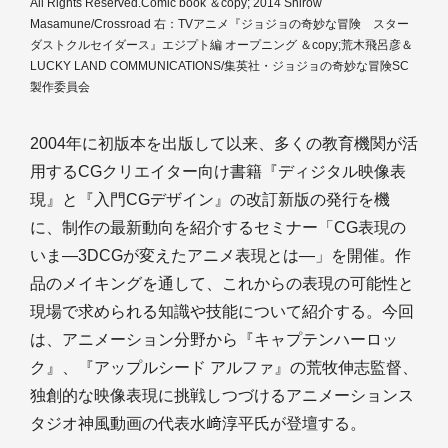
All Rights Reserved.Comic book ＆copy; 2014 Shirow
Masamune/Crossroad 右：TVアニメ『ジョジョの奇妙な冒険 スター
ダストクルセイダース』エジプト編 オープニング ＆copy;荒木飛呂彦＆
LUCKY LAND COMMUNICATIONS/集英社・ジョジョの奇妙な冒険SC
製作委員会
2004年に初版本を出版して以来、多くの教育機関が活
用するCGクリエイター向け書籍『ディジタル映像表
現』と『入門CGデザイン』の改訂新版の発行を機
に、制作の最新動向を紹介するセミナー「CG表現の
いま―3DCGが変えたアニメ表現とは―」を開催。作
品のメイキングを通して、これからの表現の可能性と
現場で求められる知識や技能について紹介する。今回
は、アニメーション分野から『キャプテンハーロッ
ク』、『アップルシード アルファ』の荒牧伸志監督、
独創的な映像表現に挑戦しつづけるアニメーションス
タジオ神風動画の代表水﨑淳平氏が登壇する。