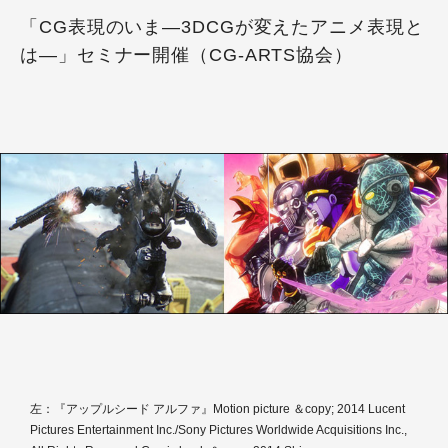
「CG表現のいま―3DCGが変えたアニメ表現と
は―」セミナー開催（CG-ARTS協会）
左：『アップルシード アルファ』Motion picture ＆copy; 2014 Lucent
Pictures Entertainment Inc./Sony Pictures Worldwide Acquisitions Inc.,