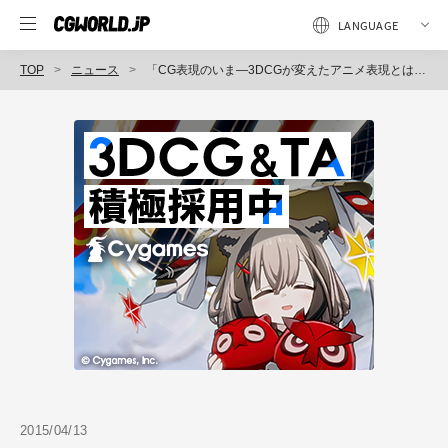
TOP
ニュース
「CG表現のいま―3DCGが変えたアニメ表現とは―」セミナー開催（CG-ARTS協会）
2015/04/13