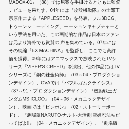
MADOX-01』（88）では原案を手掛けるとともに監督
デビューを果たす。04年には『攻殻機動隊』の士郎正
宗原作による『APPLESEED』を発表。フル3DCG、
トゥーンシェーディング、モーションキャプチャーと
いう手法を用いた、この画期的な作品は日本のファン
は元より海外でも賞賛の 声を集めている。07年には
その続編『EX MACHINA』を監督し、ここでも高評
価を獲得。09年にはアニマックスで放映されたTVシ
リーズ『VIPER'S CREED』を演出。他の作品にはTV
シリーズに『鋼の錬金術師』（03～04・プロダクショ
ンデザイン）、OVAでは『バブルガムクライシス』
（87～91・プ ロダクションデザイン）『機動戦士ガ
ンダムMS IGLOO』（04～06・メカニックデザイ
ン）、映画では『ピンポン』（02・ストーリーボー
ド）、『劇場版NARUTO-ナルト-大活劇!雪姫忍法帖だ
ってばよ!!』（04・メカニックデザイン）、『劇場版