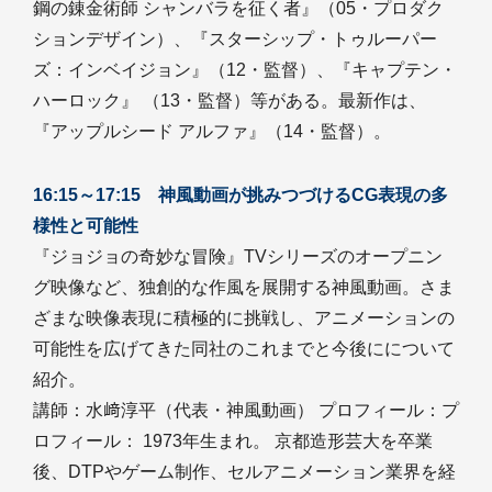
鋼の錬金術師 シャンバラを征く者』（05・プロダク
ションデザイン）、『スターシップ・トゥルーパー
ズ：インベイジョン』（12・監督）、『キャプテン・
ハーロック』 （13・監督）等がある。最新作は、
『アップルシード アルファ』（14・監督）。
16:15～17:15 神風動画が挑みつづけるCG表現の多
様性と可能性
『ジョジョの奇妙な冒険』TVシリーズのオープニン
グ映像など、独創的な作風を展開する神風動画。さま
ざまな映像表現に積極的に挑戦し、アニメーションの
可能性を広げてきた同社のこれまでと今後にについて
紹介。
講師：水﨑淳平（代表・神風動画） プロフィール：プ
ロフィール： 1973年生まれ。 京都造形芸大を卒業
後、DTPやゲーム制作、セルアニメーション業界を経