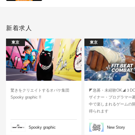
新着求人
東京
東京
驚きをクリエイトするオバケ集団
◤急募・未経験OK◢３D
Spooky graphic !!
ザイナー・プログラマー
中で楽しまれるゲームの
得られます
Spooky graphic
New Story