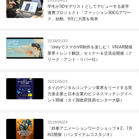
2021/04/22
学生が3Dモデリストとしてデビューする産学
連携プロジェクト「ファッション3DCGアワー
ド」始動、9月に大賞を発表
2018/01/30
「UnityでスマホVR制作を楽しむ！ VR/AR開発
業界トレンド解説」セミナー＆交流会開催（ク
リーク・アンド・リバー社）
2021/05/25
タイのデジタルコンテンツ業界をリードする実
力派企業と日本企業のビジネスマッチングイベ
ント開催（タイ国政府貿易センター大阪）
2019/06/24
「鉄拳アニメーションワークショップ＃2」7月
8日開催（バンダイナムコスタジオ）