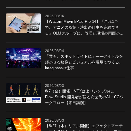
2026/08/06
【Wacom MovinkPad Pro 14】「これ1台
で、アニメの監督・演出の仕事を完結でき
る」OLMグループに、管理と現場の両面から
導入効果を聞いた
2026/08/04
「君も、スポットライトに」――アイドルを
輝かせる映像とビジュアルを現場でつくる、
imaginateの仕事
2026/08/03
8/7（金）開催！VFXはよりシンプルに。
Flow Studio 開発者が語る次世代のAI・CGワ
ークフロー【来日講演】
2026/08/03
【8/27（木）リアル開催】エフェクトアーテ