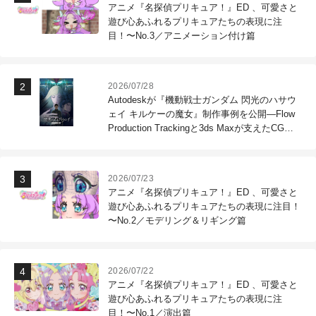
アニメ『名探偵プリキュア！』ED 、可愛さと
遊び心あふれるプリキュアたちの表現に注
目！〜No.3／アニメーション付け篇
2026/07/28
Autodeskが『機動戦士ガンダム 閃光のハサウ
ェイ キルケーの魔女』制作事例を公開―Flow
Production Trackingと3ds Maxが支えたCG制
作現場
2026/07/23
アニメ『名探偵プリキュア！』ED 、可愛さと
遊び心あふれるプリキュアたちの表現に注目！
〜No.2／モデリング＆リギング篇
2026/07/22
アニメ『名探偵プリキュア！』ED 、可愛さと
遊び心あふれるプリキュアたちの表現に注
目！〜No.1／演出篇