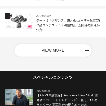
2026/08/04
テーマは「スザンヌ」Blenderユーザー限定CG
作品コンテスト「b3d創作祭」五回目の開催が
決定!
VIEW MORE
スペシャルコンテンツ
2026/08/07
【AI×VFX最前線】Autodesk Flow Studio開
発者ニコラ・トドロビッチ氏に訊く、CGキャ
ラクターと実写融合の現在地と未来