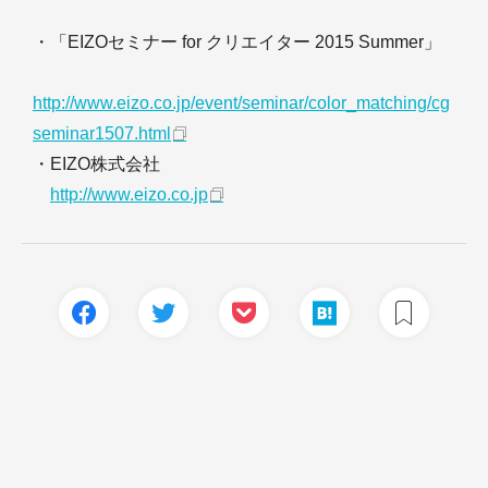
・「EIZOセミナー for クリエイター 2015 Summer」
http://www.eizo.co.jp/event/seminar/color_matching/cg
seminar1507.html
・EIZO株式会社
http://www.eizo.co.jp