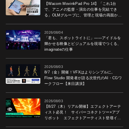
【Wacom MovinkPad Pro 14】「これ1台
で、アニメの監督・演出の仕事を完結でき
る」OLMグループに、管理と現場の両面から
導入効果を聞いた
2026/08/04
「君も、スポットライトに」――アイドルを
輝かせる映像とビジュアルを現場でつくる、
imaginateの仕事
2026/08/03
8/7（金）開催！VFXはよりシンプルに。
Flow Studio 開発者が語る次世代のAI・CGワ
ークフロー【来日講演】
2026/08/03
【8/27（木）リアル開催】エフェクトアーテ
ィスト必見！ サイバーコネクトツー×アプ
リボット エフェクトアーティスト登壇イベ
ントを開催！－サイバーエージェント