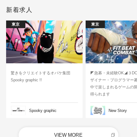
新着求人
東京
東京
驚きをクリエイトするオバケ集団
◤急募・未経験OK◢３D
Spooky graphic !!
ザイナー・プログラマー
中で楽しまれるゲームの
得られます
Spooky graphic
New Story
VIEW MORE