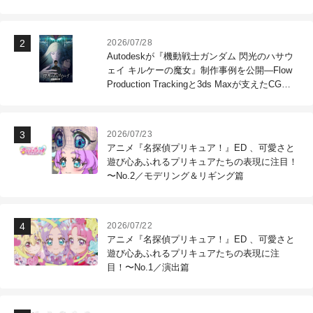
2026/07/28
Autodeskが『機動戦士ガンダム 閃光のハサウ
ェイ キルケーの魔女』制作事例を公開―Flow
Production Trackingと3ds Maxが支えたCG制
作現場
2026/07/23
アニメ『名探偵プリキュア！』ED 、可愛さと
遊び心あふれるプリキュアたちの表現に注目！
〜No.2／モデリング＆リギング篇
2026/07/22
アニメ『名探偵プリキュア！』ED 、可愛さと
遊び心あふれるプリキュアたちの表現に注
目！〜No.1／演出篇