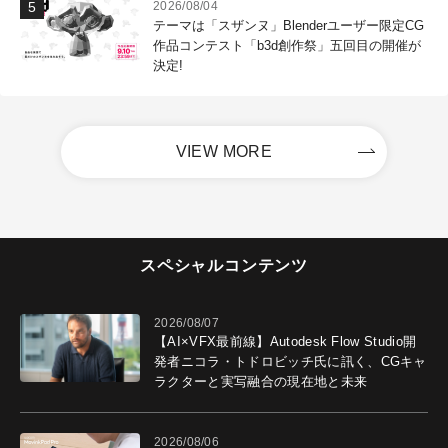
2026/08/04
テーマは「スザンヌ」Blenderユーザー限定CG
作品コンテスト「b3d創作祭」五回目の開催が
決定!
VIEW MORE
スペシャルコンテンツ
2026/08/07
【AI×VFX最前線】Autodesk Flow Studio開
発者ニコラ・トドロビッチ氏に訊く、CGキャ
ラクターと実写融合の現在地と未来
2026/08/06