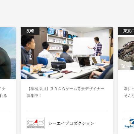
長崎
東京/
イナ
【積極採用】３ＤＣＧゲーム背景デザイナー
常に
れる
募集中！
そん
シーエイプロダクション