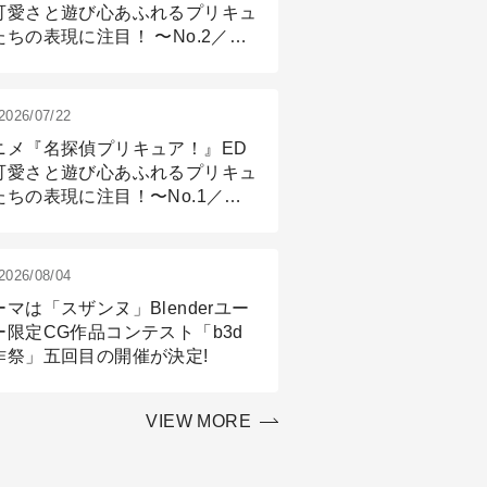
可愛さと遊び心あふれるプリキュ
たちの表現に注目！ 〜No.2／モ
リング＆リギング篇
2026/07/22
ニメ『名探偵プリキュア！』ED
可愛さと遊び心あふれるプリキュ
たちの表現に注目！〜No.1／演
篇
2026/08/04
ーマは「スザンヌ」Blenderユー
ー限定CG作品コンテスト「b3d
作祭」五回目の開催が決定!
VIEW MORE