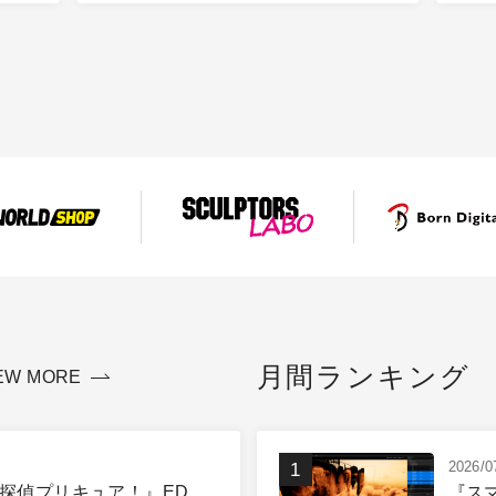
月間ランキング
EW MORE
2026/0
探偵プリキュア！』ED 、
『ス