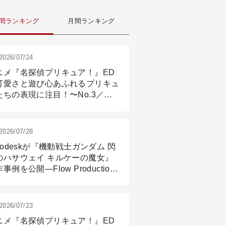
間ランキング
月間ランキング
2026/07/24
ニメ『名探偵プリキュア！』ED
可愛さと遊び心あふれるプリキュ
たちの表現に注目！〜No.3／ア
メーション付け篇
2026/07/28
todeskが『機動戦士ガンダム 閃
のハサウェイ キルケーの魔女』
事例を公開―Flow Production
ackingと3ds Maxが支えたCG制
現場
2026/07/23
ニメ『名探偵プリキュア！』ED