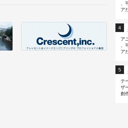
、
ア
デ
ア
、
ア
出
テ
ザ
創