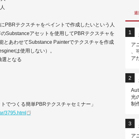
人
週
にPBRテクスチャをペイントで作成したいという人
rと既存のSubstanceアセットを使用してPBRテクスチャを
とあわせてSubstance Painterでテクスチャを作成
ア
esginerは使用しない）。
、
ア
抽選となる
ニ
Au
光
制作
購入アセットでつくる簡単PBRテクスチャセミナー」
Tr
nar/3795.html
作
ア