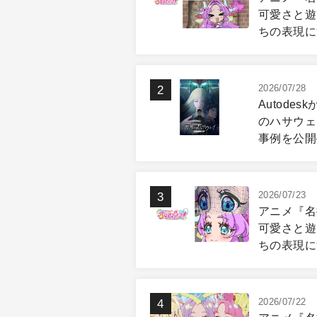
可愛さと遊
ちの表現に
ション付け
2026/07/28
Autode
のハサウェ
事例を公開―F
Trackin
現場
2026/07/23
アニメ『名
可愛さと遊
ちの表現に
グ＆リギン
2026/07/22