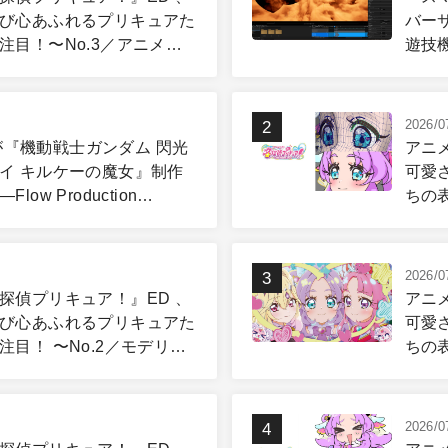
び心あふれるプリキュアた
バー
注目！〜No.3／アニメー
遊技
篇
ピュ
2026/0
skが『機動戦士ガンダム 閃光
アニ
イ キルケーの魔女』制作
可愛
low Production
ちの表
gと3ds Maxが支えたCG制作
グ＆
2026/0
探偵プリキュア！』ED 、
アニ
び心あふれるプリキュアた
可愛
注目！ 〜No.2／モデリン
ちの
グ篇
2026/0