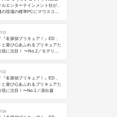
サルエンターテインメント社が、
機の現場の標準PCにマウスコン
ーター「DAIV」を選ぶ理由
7/23
メ『名探偵プリキュア！』ED 、
さと遊び心あふれるプリキュアた
現に注目！ 〜No.2／モデリン
リギング篇
7/22
メ『名探偵プリキュア！』ED 、
さと遊び心あふれるプリキュアた
表現に注目！〜No.1／演出篇
7/24