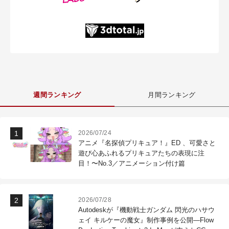
週間ランキング
月間ランキング
2026/07/24
アニメ『名探偵プリキュア！』ED 、可愛さと
遊び心あふれるプリキュアたちの表現に注
目！〜No.3／アニメーション付け篇
2026/07/28
Autodeskが『機動戦士ガンダム 閃光のハサウ
ェイ キルケーの魔女』制作事例を公開―Flow