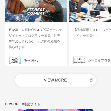
◤急募・未経験OK◢３DCGゲームデ
【積極採用】３ＤＣＧゲ
ザイナー・プログラマー募集！世界
ザイナー募集中！
中で楽しまれるゲームの開発経験を
得られます
New Story
シーエイプロダ
VIEW MORE
CGWORLD特設サイト