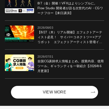
8/7（金）開催！VFXはよりシンプルに。
Flow Studio 開発者が語る次世代のAI・CGワ
ークフロー【来日講演】
2026/08/03
【8/27（木）リアル開催】エフェクトアーテ
ィスト必見！ サイバーコネクトツー×アプ
リボット エフェクトアーティスト登壇イベ
ントを開催！－サイバーエージェント
2026/07/31
全国CG講師求人情報まとめ。授業内容、使用
ツール、ギャランティを一挙紹介【2026年6
月更新】
VIEW MORE