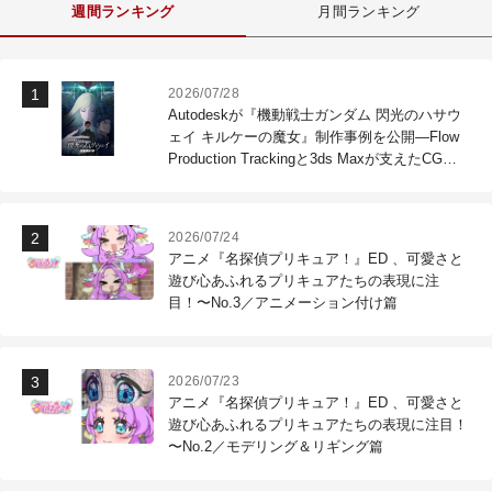
週間ランキング
月間ランキング
2026/07/28
Autodeskが『機動戦士ガンダム 閃光のハサウ
ェイ キルケーの魔女』制作事例を公開―Flow
Production Trackingと3ds Maxが支えたCG制
作現場
2026/07/24
アニメ『名探偵プリキュア！』ED 、可愛さと
遊び心あふれるプリキュアたちの表現に注
目！〜No.3／アニメーション付け篇
2026/07/23
アニメ『名探偵プリキュア！』ED 、可愛さと
遊び心あふれるプリキュアたちの表現に注目！
〜No.2／モデリング＆リギング篇