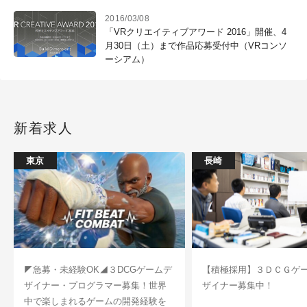
2016/03/08
「VRクリエイティブアワード 2016」開催、4
月30日（土）まで作品応募受付中（VRコンソ
ーシアム）
新着求人
東京
長崎
◤急募・未経験OK◢３DCGゲームデ
【積極採用】３ＤＣＧゲ
ザイナー・プログラマー募集！世界
ザイナー募集中！
中で楽しまれるゲームの開発経験を