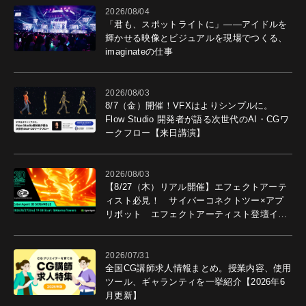
2026/08/04
「君も、スポットライトに」――アイドルを
輝かせる映像とビジュアルを現場でつくる、
imaginateの仕事
2026/08/03
8/7（金）開催！VFXはよりシンプルに。
Flow Studio 開発者が語る次世代のAI・CGワ
ークフロー【来日講演】
2026/08/03
【8/27（木）リアル開催】エフェクトアーテ
ィスト必見！ サイバーコネクトツー×アプ
リボット エフェクトアーティスト登壇イベ
ントを開催！－サイバーエージェント
2026/07/31
全国CG講師求人情報まとめ。授業内容、使用
ツール、ギャランティを一挙紹介【2026年6
月更新】