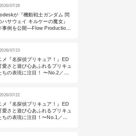
2026/07/28
todeskが『機動戦士ガンダム 閃
のハサウェイ キルケーの魔女』
事例を公開―Flow Production
ackingと3ds Maxが支えたCG制
現場
2026/07/23
ニメ『名探偵プリキュア！』ED
可愛さと遊び心あふれるプリキュ
たちの表現に注目！ 〜No.2／モ
リング＆リギング篇
2026/07/22
ニメ『名探偵プリキュア！』ED
可愛さと遊び心あふれるプリキュ
たちの表現に注目！〜No.1／演
篇