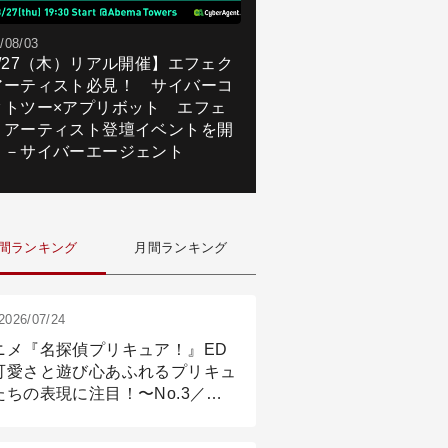
/08/03
8/27（木）リアル開催】エフェク
アーティスト必見！ サイバーコ
クトツー×アプリボット エフェ
トアーティスト登壇イベントを開
！－サイバーエージェント
間ランキング
月間ランキング
2026/07/24
ニメ『名探偵プリキュア！』ED
可愛さと遊び心あふれるプリキュ
たちの表現に注目！〜No.3／ア
メーション付け篇