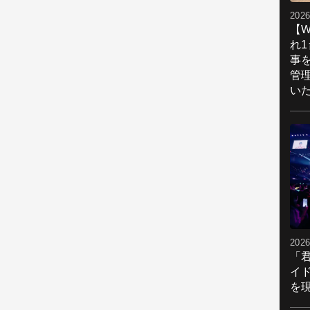
2026
【W
れ
事
管
い
2026
「
イ
を現