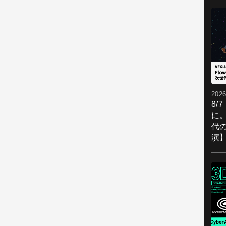
2026
8/
に。
代
演