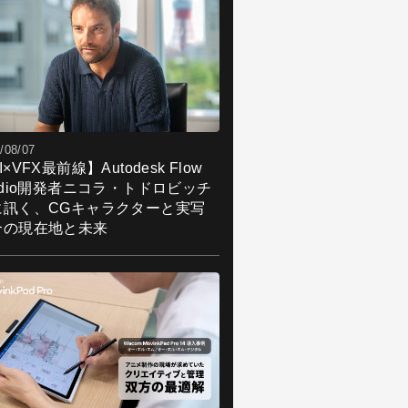
/08/07
I×VFX最前線】Autodesk Flow
udio開発者ニコラ・トドロビッチ
に訊く、CGキャラクターと実写
合の現在地と未来