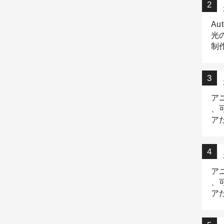
Au
光
制作
Tr
作
ア
、
ア
デ
ア
、
ア
出