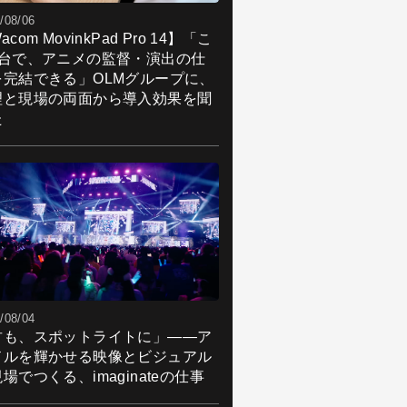
/08/06
acom MovinkPad Pro 14】「こ
1台で、アニメの監督・演出の仕
を完結できる」OLMグループに、
理と現場の両面から導入効果を聞
た
/08/04
君も、スポットライトに」――ア
ドルを輝かせる映像とビジュアル
場でつくる、imaginateの仕事