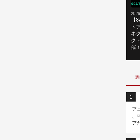
2026
【
ト
ネ
ク
催
週
ア
、
ア
ニ