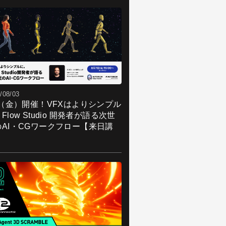
/08/03
7（金）開催！VFXはよりシンプル
Flow Studio 開発者が語る次世
のAI・CGワークフロー【来日講
】