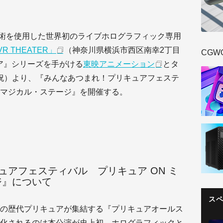
術を使用した世界初のライブホログラフィック専用
VR THEATER」
（神奈川県横浜市西区南幸2丁目
CGW
ュア』シリーズを手がける
東映アニメーション
とタ
金・祝）より、『みんなあつまれ！プリキュアフェステ
・マジカル・ステージ』を開催する。
ュアフェスティバル プリキュア ON ミ
ジ』について
ス
の歴代プリキュアが集結する『プリキュアオールス
化されるのは本公演が史上初。ホログラフィックと