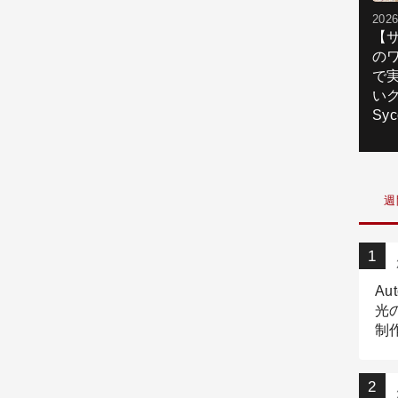
2026
【
の
で
いク
Syc
週
Au
光
制作
Tr
作