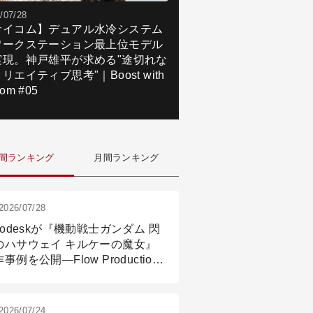
/07/28
サイコム】デュアル水冷システム
ワークステーション最上位モデル
実現。神戸雄平が求める"途切れな
リエイティブ思考"｜Boost with
om #05
間ランキング
月間ランキング
2026/07/28
todeskが『機動戦士ガンダム 閃
のハサウェイ キルケーの魔女』
事例を公開―Flow Production
ackingと3ds Maxが支えたCG制
現場
2026/07/24