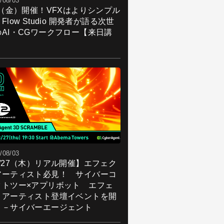
/08/03
7（金）開催！VFXはよりシンプル
Flow Studio 開発者が語る次世
のAI・CGワークフロー【来日講
】
/08/03
8/27（木）リアル開催】エフェク
アーティスト必見！ サイバーコ
クトツー×アプリボット エフェ
トアーティスト登壇イベントを開
！－サイバーエージェント