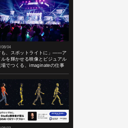
/08/04
君も、スポットライトに」――ア
ドルを輝かせる映像とビジュアル
場でつくる、imaginateの仕事