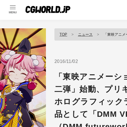
MENU
TOP
ニュース
「東映アニメーション×DMM VR THE
2016/11/02
「東映アニメーション×
二弾」始動、プリ
ホログラフィック
品として「DMM V
（DMM.futurewo