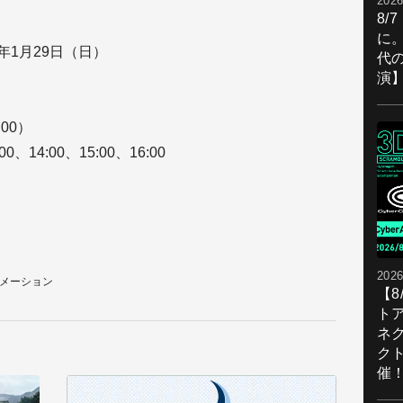
2026
8/
に。
7年1月29日（日）
代
演
:00）
0、14:00、15:00、16:00
2026
映アニメーション
【
ト
ネ
ク
催