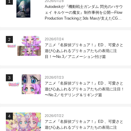
2026/07/28
Autodeskが『機動戦士ガンダム 閃光のハサウ
ェイ キルケーの魔女』制作事例を公開―Flow
Production Trackingと3ds Maxが支えたCG制
作現場
2026/07/24
アニメ『名探偵プリキュア！』ED 、可愛さと
遊び心あふれるプリキュアたちの表現に注
目！〜No.3／アニメーション付け篇
2026/07/23
アニメ『名探偵プリキュア！』ED 、可愛さと
遊び心あふれるプリキュアたちの表現に注目！
〜No.2／モデリング＆リギング篇
2026/07/22
アニメ『名探偵プリキュア！』ED 、可愛さと
遊び心あふれるプリキュアたちの表現に注