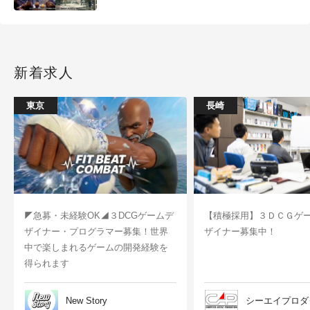
新着求人
東京
長崎
◤急募・未経験OK◢３DCGゲームデ
【積極採用】３ＤＣＧゲ
ザイナー・プログラマー募集！世界
ザイナー募集中！
中で楽しまれるゲームの開発経験を
得られます
New Story
シーエイプロダ