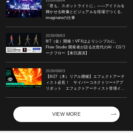
2026/08/04
「君も、スポットライトに」――アイドルを
輝かせる映像とビジュアルを現場でつくる、
imaginateの仕事
2026/08/03
8/7（金）開催！VFXはよりシンプルに。
Flow Studio 開発者が語る次世代のAI・CGワ
ークフロー【来日講演】
2026/08/03
【8/27（木）リアル開催】エフェクトアーテ
ィスト必見！ サイバーコネクトツー×アプ
リボット エフェクトアーティスト登壇イベ
ントを開催！－サイバーエージェント
VIEW MORE