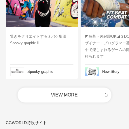
驚きをクリエイトするオバケ集団
◤急募・未経験OK◢３D
Spooky graphic !!
ザイナー・プログラマー
中で楽しまれるゲームの
得られます
Spooky graphic
New Story
VIEW MORE
CGWORLD特設サイト