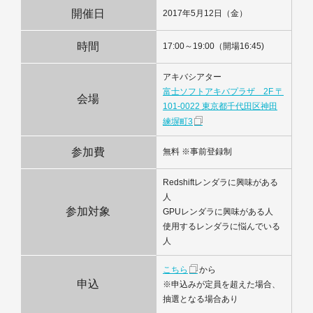
開催日
2017年5月12日（金）
時間
17:00～19:00（開場16:45)
アキバシアター
富士ソフトアキバプラザ 2F 〒
会場
101-0022 東京都千代田区神田
練塀町3
参加費
無料 ※事前登録制
Redshiftレンダラに興味がある
人
参加対象
GPUレンダラに興味がある人
使用するレンダラに悩んでいる
人
こちら
から
申込
※申込みが定員を超えた場合、
抽選となる場合あり