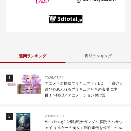
週間ランキング
月間ランキング
2026/07/24
アニメ『名探偵プリキュア！』ED 、可愛さと
遊び心あふれるプリキュアたちの表現に注
目！〜No.3／アニメーション付け篇
2026/07/28
Autodeskが『機動戦士ガンダム 閃光のハサウ
ェイ キルケーの魔女』制作事例を公開―Flow