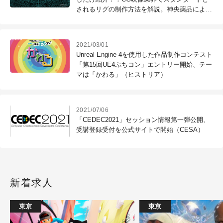
されるリグの制作方法を解説。神央薬品による
『Animation Based Rigging』を開催
（CGWORLD +ONE Knowledge）
2021/03/01
Unreal Engine 4を使用した作品制作コンテスト
「第15回UE4ぷちコン」エントリー開始、テー
マは「かわる」（ヒストリア）
2021/07/06
「CEDEC2021」セッション情報第一弾公開、
受講登録受付を公式サイトで開始（CESA）
新着求人
東京
東京