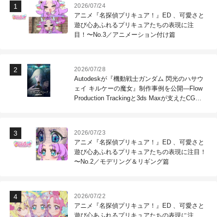
2026/07/24
アニメ『名探偵プリキュア！』ED 、可愛さと
遊び心あふれるプリキュアたちの表現に注
目！〜No.3／アニメーション付け篇
2026/07/28
Autodeskが『機動戦士ガンダム 閃光のハサウ
ェイ キルケーの魔女』制作事例を公開―Flow
Production Trackingと3ds Maxが支えたCG制
作現場
2026/07/23
アニメ『名探偵プリキュア！』ED 、可愛さと
遊び心あふれるプリキュアたちの表現に注目！
〜No.2／モデリング＆リギング篇
2026/07/22
アニメ『名探偵プリキュア！』ED 、可愛さと
遊び心あふれるプリキュアたちの表現に注