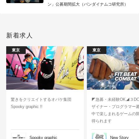
ン」公募期間拡大（バンダイナムコ研究所）
新着求人
東京
東京
驚きをクリエイトするオバケ集団
◤急募・未経験OK◢３D
Spooky graphic !!
ザイナー・プログラマー
中で楽しまれるゲームの
得られます
Spooky graphic
New Story