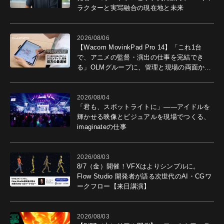
ラクターと実写融合の現在地と未来
2026/08/06
【Wacom MovinkPad Pro 14】「これ1台
で、アニメの監督・演出の仕事を完結でき
る」OLMグループに、管理と現場の両面から
導入効果を聞いた
2026/08/04
「君も、スポットライトに」――アイドルを
輝かせる映像とビジュアルを現場でつくる、
imaginateの仕事
2026/08/03
8/7（金）開催！VFXはよりシンプルに。
Flow Studio 開発者が語る次世代のAI・CGワ
ークフロー【来日講演】
2026/08/03