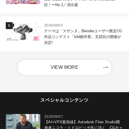
目！〜No.1／演出篇
2026/08/04
テーマは「スザンヌ」Blenderユーザー限定CG
作品コンテスト「b3d創作祭」五回目の開催が
決定!
VIEW MORE
スペシャルコンテンツ
2026/08/07
【AI×VFX最前線】Autodesk Flow Studio開
発者ニコラ・トドロビッチ氏に訊く、CGキャ