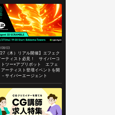
/08/03
8/27（木）リアル開催】エフェク
アーティスト必見！ サイバーコ
クトツー×アプリボット エフェ
トアーティスト登壇イベントを開
！－サイバーエージェント