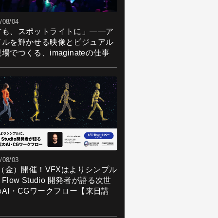
/08/04
君も、スポットライトに」――ア
ドルを輝かせる映像とビジュアル
場でつくる、imaginateの仕事
/08/03
7（金）開催！VFXはよりシンプル
Flow Studio 開発者が語る次世
のAI・CGワークフロー【来日講
】