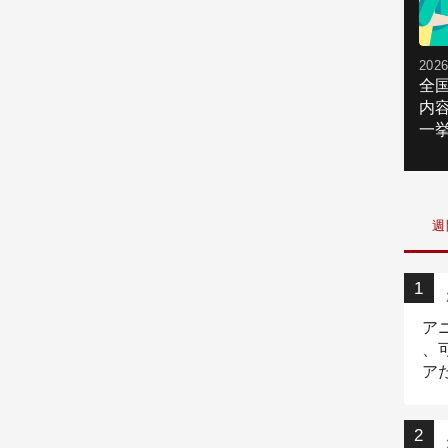
2026
全
内
一挙
週
ア
、
ア
ニ