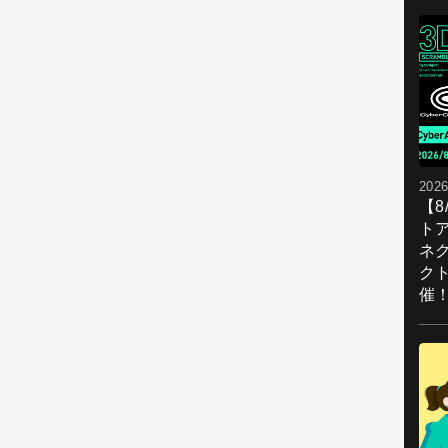
2026
【
ト
ネ
ク
催