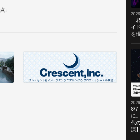
0
点」
2026
「
イ
を現
2026
8/
に。
代
演