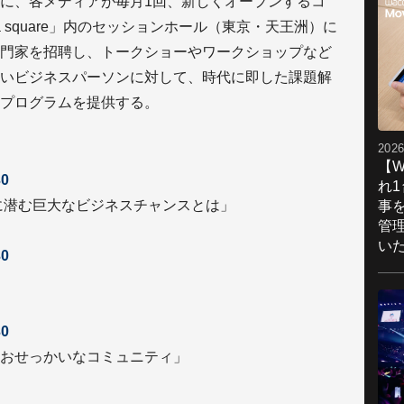
に、各メディアが毎月1回、新しくオープンするコ
 square」内のセッションホール（東京・天王洲）に
門家を招聘し、トークショーやワークショップなど
いビジネスパーソンに対して、時代に即した課題解
プログラムを提供する。
2026
【W
0
れ
に潜む巨大なビジネスチャンスとは」
事
管
い
0
0
おせっかいなコミュニティ」