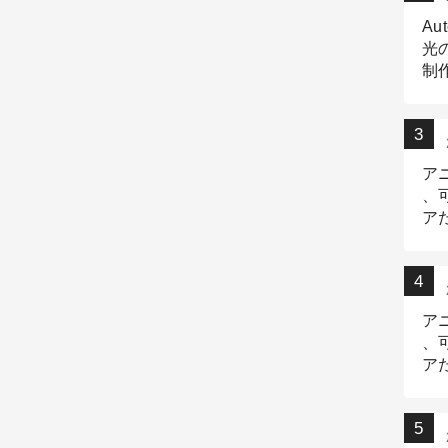
Au
光
制作
Tr
作
ア
、
ア
デ
ア
、
ア
出