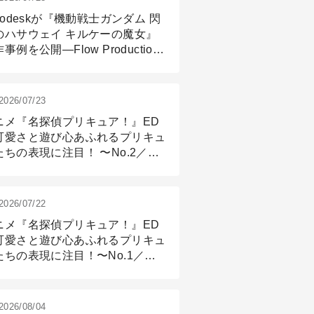
todeskが『機動戦士ガンダム 閃
のハサウェイ キルケーの魔女』
事例を公開―Flow Production
ackingと3ds Maxが支えたCG制
現場
2026/07/23
ニメ『名探偵プリキュア！』ED
可愛さと遊び心あふれるプリキュ
たちの表現に注目！ 〜No.2／モ
リング＆リギング篇
2026/07/22
ニメ『名探偵プリキュア！』ED
可愛さと遊び心あふれるプリキュ
たちの表現に注目！〜No.1／演
篇
2026/08/04