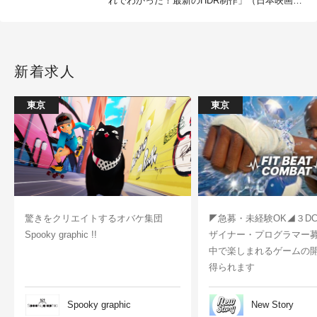
れでわかった！最新のHDR制作」（日本映画テ
レビ技術協会）
新着求人
東京
東京
驚きをクリエイトするオバケ集団
◤急募・未経験OK◢３D
Spooky graphic !!
ザイナー・プログラマー
中で楽しまれるゲームの
得られます
Spooky graphic
New Story