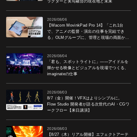
ラクターと実写融合の現在地と未来
2026/08/06
【Wacom MovinkPad Pro 14】「これ1台
で、アニメの監督・演出の仕事を完結でき
る」OLMグループに、管理と現場の両面から
導入効果を聞いた
2026/08/04
「君も、スポットライトに」――アイドルを
輝かせる映像とビジュアルを現場でつくる、
imaginateの仕事
2026/08/03
8/7（金）開催！VFXはよりシンプルに。
Flow Studio 開発者が語る次世代のAI・CGワ
ークフロー【来日講演】
2026/08/03
【8/27（木）リアル開催】エフェクトアーテ