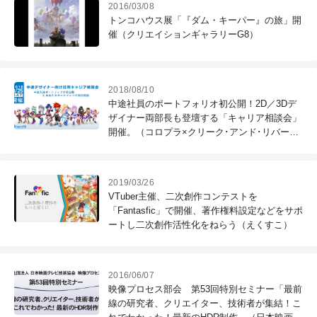
2016/03/08
トンコハウス展「『ダム・キーパー』の旅」開
催（クリエイションギャラリーG8）
2018/08/10
中途社員のポートフォリオ初公開！2D／3Dデ
ザイナー両部長も登壇する「キャリア相談会」
開催。（コロプラ×クリーク･アンド･リバー
社）
2019/03/26
VTuber主催、二次創作コンテストを
「Fantasfic」で開催、著作権料設定などをサポ
ートし二次創作活性化をねらう（えくすこ）
2016/06/07
映像プロセス部会 第53回特別セミナー「最前
線の研究者、クリエイター、技術者が集結！こ