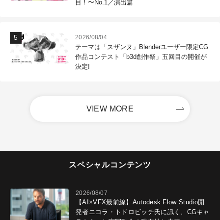
目！〜No.1／演出篇
2026/08/04
テーマは「スザンヌ」Blenderユーザー限定CG
作品コンテスト「b3d創作祭」五回目の開催が
決定!
VIEW MORE
スペシャルコンテンツ
2026/08/07
【AI×VFX最前線】Autodesk Flow Studio開
発者ニコラ・トドロビッチ氏に訊く、CGキャ