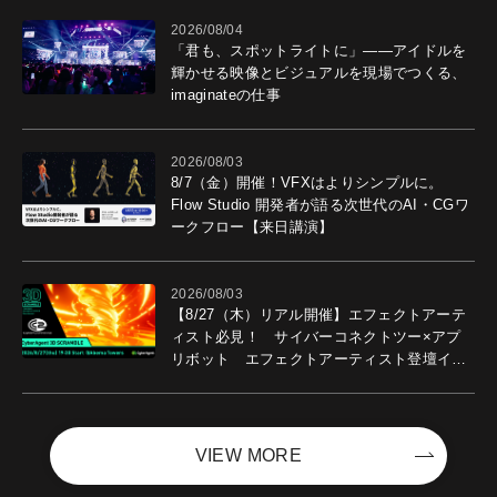
2026/08/04
「君も、スポットライトに」――アイドルを
輝かせる映像とビジュアルを現場でつくる、
imaginateの仕事
2026/08/03
8/7（金）開催！VFXはよりシンプルに。
Flow Studio 開発者が語る次世代のAI・CGワ
ークフロー【来日講演】
2026/08/03
【8/27（木）リアル開催】エフェクトアーテ
ィスト必見！ サイバーコネクトツー×アプ
リボット エフェクトアーティスト登壇イベ
ントを開催！－サイバーエージェント
VIEW MORE