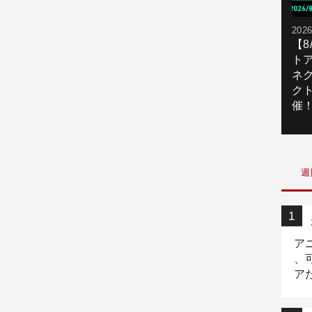
2026
【
ト
ネ
ク
催
週
ア
、
ア
ニ