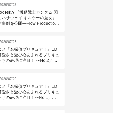
2026/07/28
todeskが『機動戦士ガンダム 閃
のハサウェイ キルケーの魔女』
事例を公開―Flow Production
ackingと3ds Maxが支えたCG制
現場
2026/07/23
ニメ『名探偵プリキュア！』ED
可愛さと遊び心あふれるプリキュ
たちの表現に注目！ 〜No.2／モ
リング＆リギング篇
2026/07/22
ニメ『名探偵プリキュア！』ED
可愛さと遊び心あふれるプリキュ
たちの表現に注目！〜No.1／演
篇