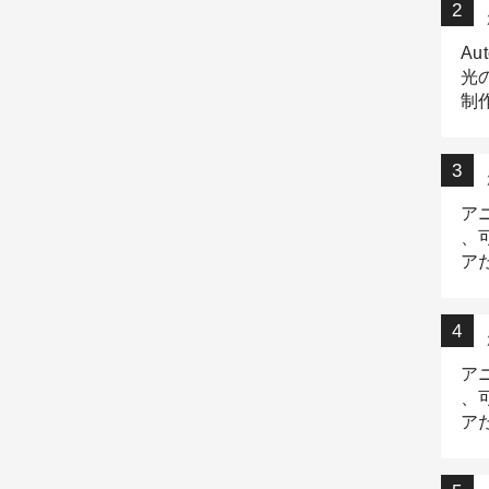
Au
光
制作
Tr
作
ア
、
ア
デ
ア
、
ア
出