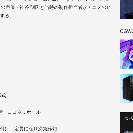
役の声優・神谷 明氏と当時の制作担当者がアニメのヒ
する。
CGW
彰式
階 ココネリホール
ス
付け。定員になり次第締切