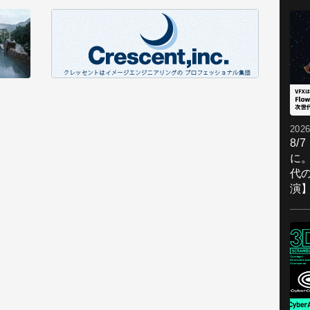
2026
8/
に。
代
演