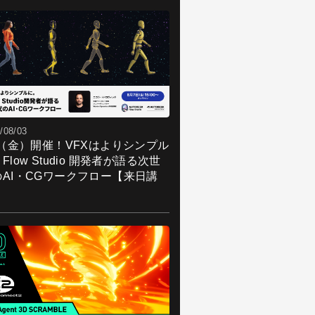
/08/03
7（金）開催！VFXはよりシンプル
Flow Studio 開発者が語る次世
のAI・CGワークフロー【来日講
】