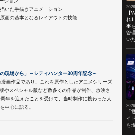
メーション
2026
描いた手描きアニメーション
【W
原画の基本となるレイアウトの技能
れ
事
管
い
の現場から」～シティハンター30周年記念～
の漫画作品であり、これを原作としたアニメシリーズ
場版やスペシャル版など数多くの作品が制作、放映さ
0周年を迎えたことを受けて、当時制作に携わった人
2026
を中心に語る。
「
イ
を現