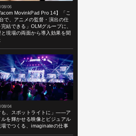
/08/06
acom MovinkPad Pro 14】「こ
1台で、アニメの監督・演出の仕
を完結できる」OLMグループに、
理と現場の両面から導入効果を聞
た
/08/04
君も、スポットライトに」――ア
ドルを輝かせる映像とビジュアル
場でつくる、imaginateの仕事