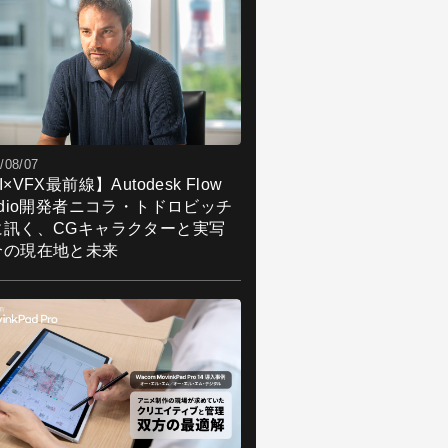
/08/07
I×VFX最前線】Autodesk Flow
udio開発者ニコラ・トドロビッチ
に訊く、CGキャラクターと実写
合の現在地と未来