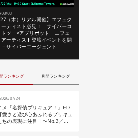
/08/03
8/27（木）リアル開催】エフェク
アーティスト必見！ サイバーコ
クトツー×アプリボット エフェ
トアーティスト登壇イベントを開
！－サイバーエージェント
間ランキング
月間ランキング
2026/07/24
ニメ『名探偵プリキュア！』ED
可愛さと遊び心あふれるプリキュ
たちの表現に注目！〜No.3／ア
メーション付け篇