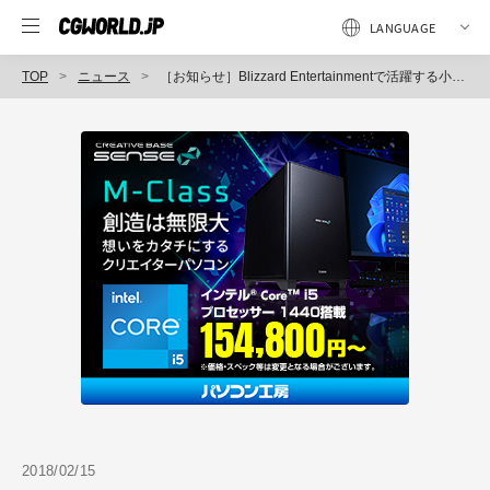
TOP
ニュース
［お知らせ］Blizzard Entertainmentで活躍する小池氏による『アニメーション即戦力テクニック講座』を4月3日に開催（CGWORLD +ONE Knowldege）
2018/02/15