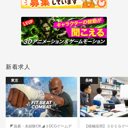
新着求人
東京
長崎
◤急募・未経験OK◢３DCGゲームデ
【積極採用】３ＤＣＧゲ