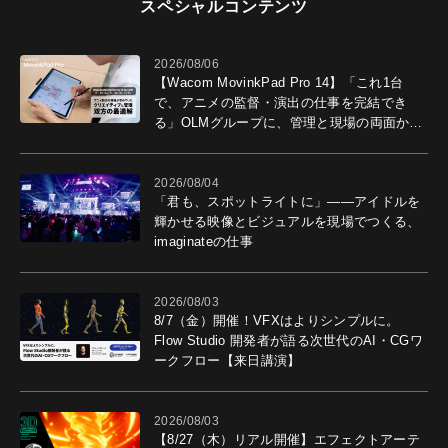
スペシャルコンテンツ
2026/08/06
【Wacom MovinkPad Pro 14】「これ1台
で、アニメの監督・演出の仕事を完結でき
る」OLMグループに、管理と現場の両面から
導入効果を聞いた
2026/08/04
「君も、スポットライトに」――アイドルを
輝かせる映像とビジュアルを現場でつくる、
imaginateの仕事
2026/08/03
8/7（金）開催！VFXはよりシンプルに。
Flow Studio 開発者が語る次世代のAI・CGワ
ークフロー【来日講演】
2026/08/03
【8/27（木）リアル開催】エフェクトアーテ