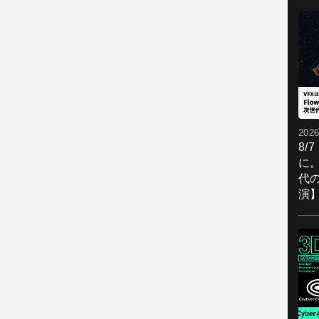
2026
8/
に。
代
演