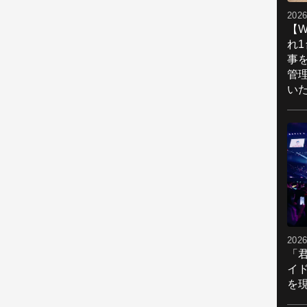
2026
【W
れ
事
管
い
2026
「
イ
を現