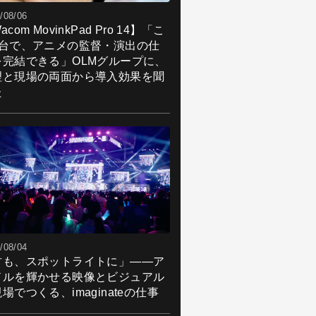
/08/06
acom MovinkPad Pro 14】「こ
1台で、アニメの監督・演出の仕
を完結できる」OLMグループに、
理と現場の両面から導入効果を聞
た
/08/04
君も、スポットライトに」――ア
ドルを輝かせる映像とビジュアル
場でつくる、imaginateの仕事