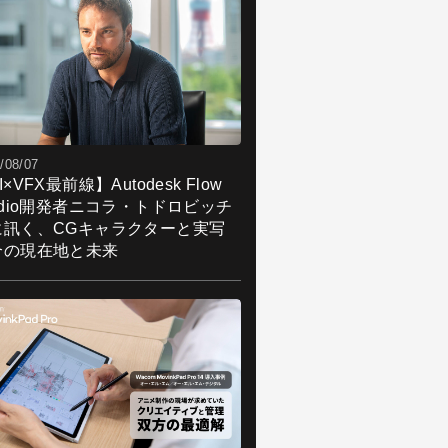
/08/07
I×VFX最前線】Autodesk Flow
udio開発者ニコラ・トドロビッチ
に訊く、CGキャラクターと実写
合の現在地と未来