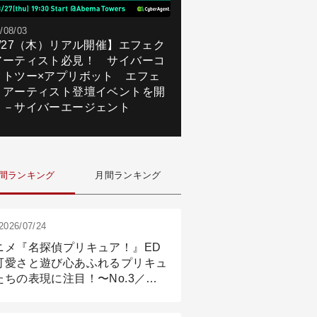
/08/03
8/27（木）リアル開催】エフェク
アーティスト必見！ サイバーコ
クトツー×アプリボット エフェ
トアーティスト登壇イベントを開
！－サイバーエージェント
間ランキング
月間ランキング
2026/07/24
ニメ『名探偵プリキュア！』ED
可愛さと遊び心あふれるプリキュ
たちの表現に注目！〜No.3／ア
メーション付け篇