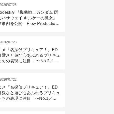
2026/07/28
todeskが『機動戦士ガンダム 閃
のハサウェイ キルケーの魔女』
事例を公開―Flow Production
ackingと3ds Maxが支えたCG制
現場
2026/07/23
ニメ『名探偵プリキュア！』ED
可愛さと遊び心あふれるプリキュ
たちの表現に注目！ 〜No.2／モ
リング＆リギング篇
2026/07/22
ニメ『名探偵プリキュア！』ED
可愛さと遊び心あふれるプリキュ
たちの表現に注目！〜No.1／演
篇