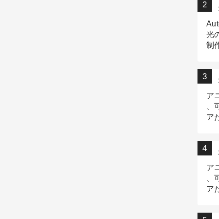
Au
光
制作
Tr
作
ア
、
ア
デ
ア
、
ア
出