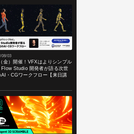
/08/03
7（金）開催！VFXはよりシンプル
Flow Studio 開発者が語る次世
のAI・CGワークフロー【来日講
】