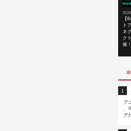
2026
【
ト
ネ
ク
催
週
ア
、
ア
ニ