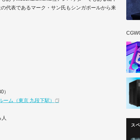
ents社の代表であるマーク・サン氏もシンガポールから来
CGW
30）
ールーム（東京 九段下駅）
る人
ス