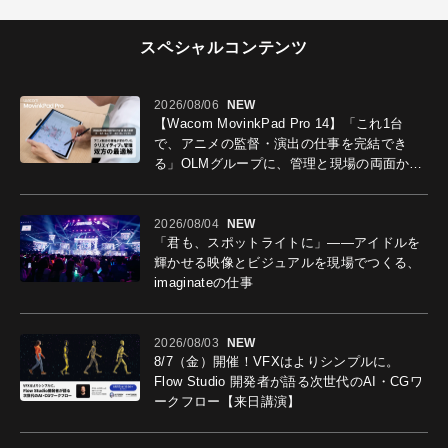
スペシャルコンテンツ
2026/08/06
NEW
【Wacom MovinkPad Pro 14】「これ1台
で、アニメの監督・演出の仕事を完結でき
る」OLMグループに、管理と現場の両面から
導入効果を聞いた
2026/08/04
NEW
「君も、スポットライトに」――アイドルを
輝かせる映像とビジュアルを現場でつくる、
imaginateの仕事
2026/08/03
NEW
8/7（金）開催！VFXはよりシンプルに。
Flow Studio 開発者が語る次世代のAI・CGワ
ークフロー【来日講演】