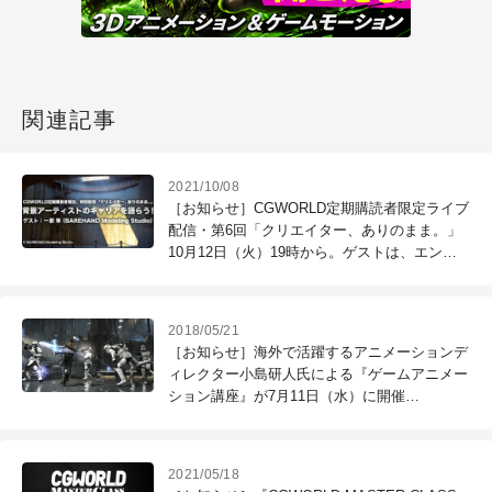
関連記事
2021/10/08
［お知らせ］CGWORLD定期購読者限定ライブ
配信・第6回「クリエイター、ありのまま。」
10月12日（火）19時から。ゲストは、エンバ
イロメント・アーティストの一瀬 隼さん
（BAREHAND Modeling Studio）！
2018/05/21
［お知らせ］海外で活躍するアニメーションデ
ィレクター小島研人氏による『ゲームアニメー
ション講座』が7月11日（水）に開催
（CGWORLD +ONE Knowldege）
2021/05/18