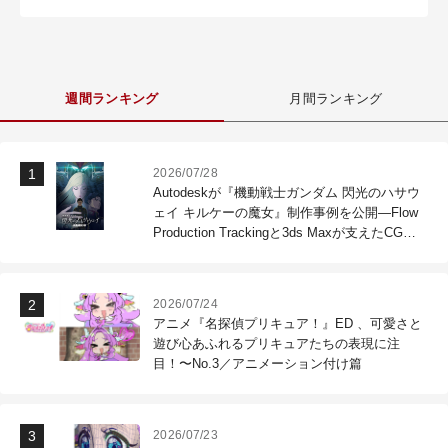
週間ランキング
月間ランキング
2026/07/28
Autodeskが『機動戦士ガンダム 閃光のハサウ
ェイ キルケーの魔女』制作事例を公開―Flow
Production Trackingと3ds Maxが支えたCG制
作現場
2026/07/24
アニメ『名探偵プリキュア！』ED 、可愛さと
遊び心あふれるプリキュアたちの表現に注
目！〜No.3／アニメーション付け篇
2026/07/23