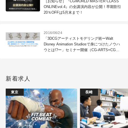
［お知らせ］『CGWORLD MASTER CLASS
ONLINEvol.4』の全講演内容が公開！早期割引
20％OFFは5月末まで！
2016/06/24
「3DCGアーティストモデリング術ーWalt
Disney Animation Studiosで身につけたノウハ
ウとは!?ー」セミナー開催（CG-ARTS×CG
BOOSTER×芸術科学会）
新着求人
東京
長崎