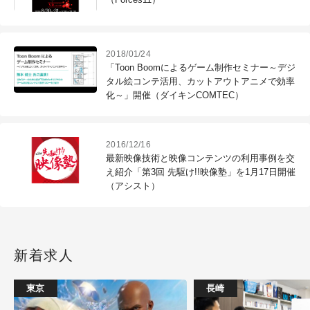
2018/01/24
「Toon Boomによるゲーム制作セミナー～デジ
タル絵コンテ活用、カットアウトアニメで効率
化～」開催（ダイキンCOMTEC）
2016/12/16
最新映像技術と映像コンテンツの利用事例を交
え紹介「第3回 先駆け!!映像塾」を1月17日開催
（アシスト）
新着求人
東京
長崎