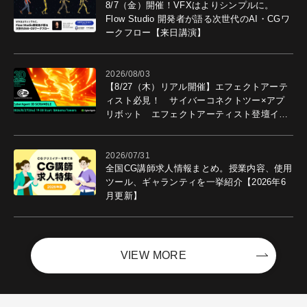
8/7（金）開催！VFXはよりシンプルに。
Flow Studio 開発者が語る次世代のAI・CGワ
ークフロー【来日講演】
2026/08/03
【8/27（木）リアル開催】エフェクトアーテ
ィスト必見！ サイバーコネクトツー×アプ
リボット エフェクトアーティスト登壇イベ
ントを開催！－サイバーエージェント
2026/07/31
全国CG講師求人情報まとめ。授業内容、使用
ツール、ギャランティを一挙紹介【2026年6
月更新】
VIEW MORE