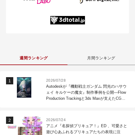
週間ランキング
月間ランキング
2026/07/28
Autodeskが『機動戦士ガンダム 閃光のハサウ
ェイ キルケーの魔女』制作事例を公開―Flow
Production Trackingと3ds Maxが支えたCG制
作現場
2026/07/24
アニメ『名探偵プリキュア！』ED 、可愛さと
遊び心あふれるプリキュアたちの表現に注