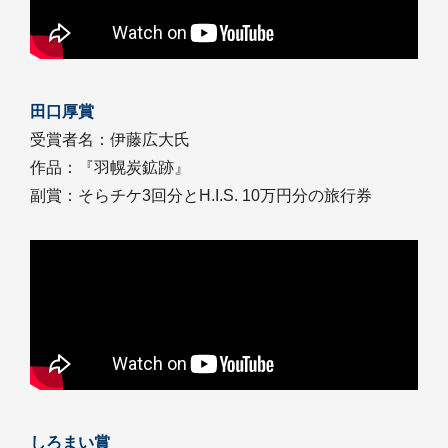
田口厚賞
受賞者名：伊藤広大氏
作品：『羽幌炭鉱跡』
副賞：そらチケ3回分とH.I.S. 10万円分の旅行券
しろまい賞