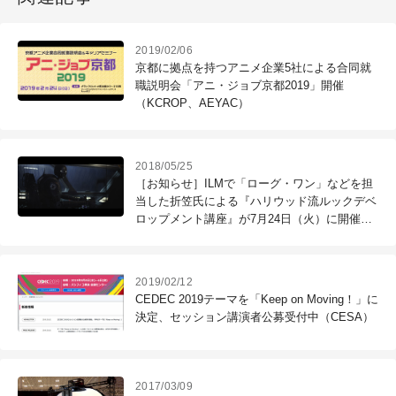
2019/02/06
京都に拠点を持つアニメ企業5社による合同就
職説明会「アニ・ジョブ京都2019」開催
（KCROP、AEYAC）
2018/05/25
［お知らせ］ILMで「ローグ・ワン」などを担
当した折笠氏による『ハリウッド流ルックデベ
ロップメント講座』が7月24日（火）に開催
（CGWORLD +ONE Knowldege）
2019/02/12
CEDEC 2019テーマを「Keep on Moving！」に
決定、セッション講演者公募受付中（CESA）
2017/03/09