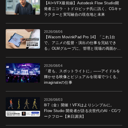
【AI×VFX最前線】Autodesk Flow Studio開
発者ニコラ・トドロビッチ氏に訊く、CGキャ
ラクターと実写融合の現在地と未来
2026/08/06
【Wacom MovinkPad Pro 14】「これ1台
で、アニメの監督・演出の仕事を完結でき
る」OLMグループに、管理と現場の両面から
導入効果を聞いた
2026/08/04
「君も、スポットライトに」――アイドルを
輝かせる映像とビジュアルを現場でつくる、
imaginateの仕事
2026/08/03
8/7（金）開催！VFXはよりシンプルに。
Flow Studio 開発者が語る次世代のAI・CGワ
ークフロー【来日講演】