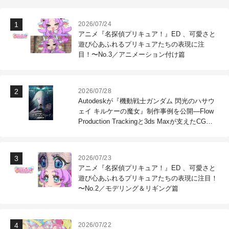
2026/07/24
アニメ『名探偵プリキュア！』ED 、可愛さと
遊び心あふれるプリキュアたちの表現に注
目！〜No.3／アニメーション付け篇
2026/07/28
Autodeskが『機動戦士ガンダム 閃光のハサウ
ェイ キルケーの魔女』制作事例を公開―Flow
Production Trackingと3ds Maxが支えたCG制
作現場
2026/07/23
アニメ『名探偵プリキュア！』ED 、可愛さと
遊び心あふれるプリキュアたちの表現に注目！
〜No.2／モデリング＆リギング篇
2026/07/22