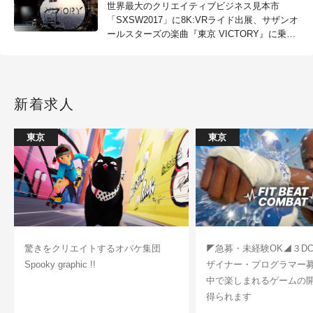
世界最大のクリエイティブビジネス見本市
「SXSW2017」に8K:VRライド出展、サザンオ
ールスターズの楽曲『東京 VICTORY』に乗せ
世界初の8Kモーションライド「8K:VR Ride
featuring "Tokyo Victory"」上映（NHK エンタ
ープライズ／NHK メディアテクノロジー／レ
コチョク／WONDER VISION TECHNO
新着求人
LABORATORY）
東京
東京
驚きをクリエイトするオバケ集団
◤急募・未経験OK◢３D
Spooky graphic !!
ザイナー・プログラマー
中で楽しまれるゲームの
得られます