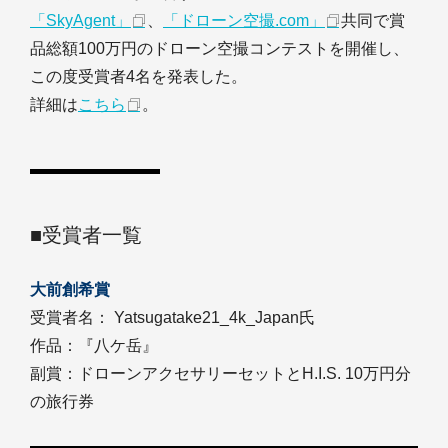
「SkyAgent」
、
「ドローン空撮.com」
共同で賞
品総額100万円のドローン空撮コンテストを開催し、
この度受賞者4名を発表した。
詳細は
こちら
。
■受賞者一覧
大前創希賞
受賞者名： Yatsugatake21_4k_Japan氏
作品：『八ケ岳』
副賞：ドローンアクセサリーセットとH.I.S. 10万円分
の旅行券