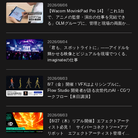
2026/08/06
【Wacom MovinkPad Pro 14】「これ1台
で、アニメの監督・演出の仕事を完結でき
る」OLMグループに、管理と現場の両面から
導入効果を聞いた
2026/08/04
「君も、スポットライトに」――アイドルを
輝かせる映像とビジュアルを現場でつくる、
imaginateの仕事
2026/08/03
8/7（金）開催！VFXはよりシンプルに。
Flow Studio 開発者が語る次世代のAI・CGワ
ークフロー【来日講演】
2026/08/03
【8/27（木）リアル開催】エフェクトアーテ
ィスト必見！ サイバーコネクトツー×アプ
リボット エフェクトアーティスト登壇イベ