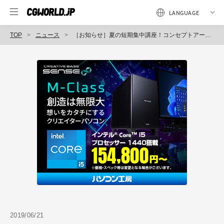
TOP
ニュース
［お知らせ］夏の短期集中講座！コンセプトアート、Houdini、ZBrushの3講座が募集開始（CGWORLD +ONE Knowledge）
2019/06/21