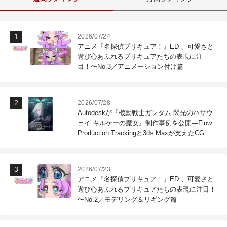
2026/07/24
アニメ『名探偵プリキュア！』ED 、可愛さと
遊び心あふれるプリキュアたちの表現に注
目！〜No.3／アニメーション付け篇
2026/07/28
Autodeskが『機動戦士ガンダム 閃光のハサウ
ェイ キルケーの魔女』制作事例を公開―Flow
Production Trackingと3ds Maxが支えたCG制
作現場
2026/07/23
アニメ『名探偵プリキュア！』ED 、可愛さと
遊び心あふれるプリキュアたちの表現に注目！
〜No.2／モデリング＆リギング篇