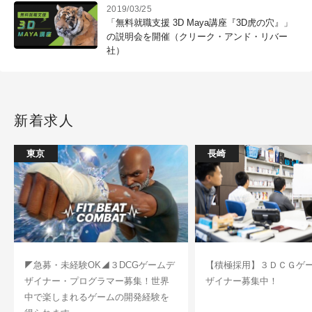
2019/03/25
「無料就職支援 3D Maya講座『3D虎の穴』」
の説明会を開催（クリーク・アンド・リバー
社）
新着求人
東京
長崎
◤急募・未経験OK◢３DCGゲームデ
【積極採用】３ＤＣＧゲ
ザイナー・プログラマー募集！世界
ザイナー募集中！
中で楽しまれるゲームの開発経験を