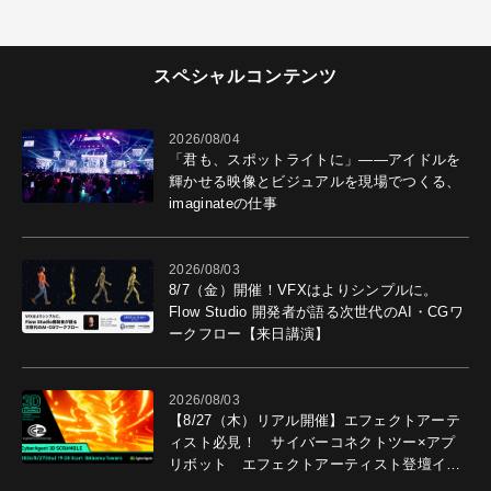
スペシャルコンテンツ
2026/08/04
「君も、スポットライトに」――アイドルを
輝かせる映像とビジュアルを現場でつくる、
imaginateの仕事
2026/08/03
8/7（金）開催！VFXはよりシンプルに。
Flow Studio 開発者が語る次世代のAI・CGワ
ークフロー【来日講演】
2026/08/03
【8/27（木）リアル開催】エフェクトアーテ
ィスト必見！ サイバーコネクトツー×アプ
リボット エフェクトアーティスト登壇イベ
ントを開催！－サイバーエージェント