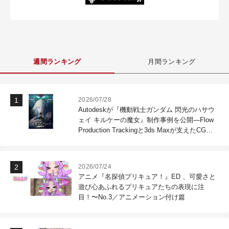
週間ランキング
月間ランキング
2026/07/28
Autodeskが『機動戦士ガンダム 閃光のハサウ
ェイ キルケーの魔女』制作事例を公開―Flow
Production Trackingと3ds Maxが支えたCG制
作現場
2026/07/24
アニメ『名探偵プリキュア！』ED 、可愛さと
遊び心あふれるプリキュアたちの表現に注
目！〜No.3／アニメーション付け篇