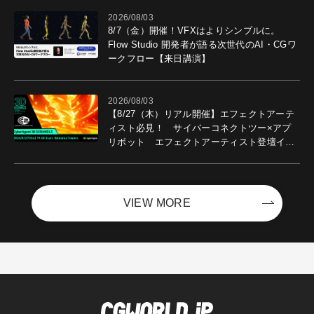
2026/08/03
8/7（金）開催！VFXはよりシンプルに。
Flow Studio 開発者が語る次世代のAI・CGワ
ークフロー【来日講演】
2026/08/03
【8/27（木）リアル開催】エフェクトアーテ
ィスト必見！ サイバーコネクトツー×アプ
リボット エフェクトアーティスト登壇イベ
ントを開催！－サイバーエージェント
VIEW MORE