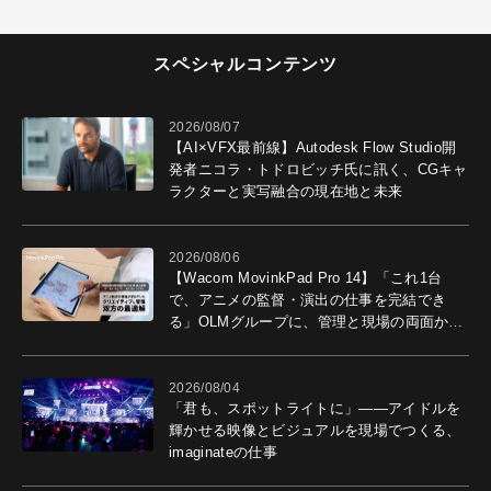
スペシャルコンテンツ
2026/08/07
【AI×VFX最前線】Autodesk Flow Studio開
発者ニコラ・トドロビッチ氏に訊く、CGキャ
ラクターと実写融合の現在地と未来
2026/08/06
【Wacom MovinkPad Pro 14】「これ1台
で、アニメの監督・演出の仕事を完結でき
る」OLMグループに、管理と現場の両面から
導入効果を聞いた
2026/08/04
「君も、スポットライトに」――アイドルを
輝かせる映像とビジュアルを現場でつくる、
imaginateの仕事