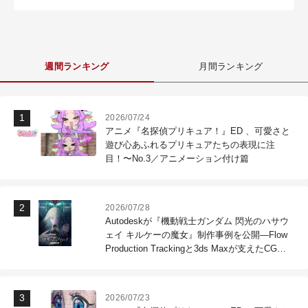
週間ランキング
月間ランキング
2026/07/24
アニメ『名探偵プリキュア！』ED 、可愛さと
遊び心あふれるプリキュアたちの表現に注
目！〜No.3／アニメーション付け篇
2026/07/28
Autodeskが『機動戦士ガンダム 閃光のハサウ
ェイ キルケーの魔女』制作事例を公開―Flow
Production Trackingと3ds Maxが支えたCG制
作現場
2026/07/23