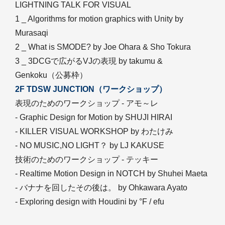
LIGHTNING TALK FOR VISUAL
1 _ Algorithms for motion graphics with Unity by
Murasaqi
2 _ What is SMODE? by Joe Ohara & Sho Tokura
3 _ 3DCGで広がるVJの表現 by takumu &
Genkoku（公募枠）
2F TDSW JUNCTION（ワークショップ）
表現のためのワークショップ - アモ～レ
- Graphic Design for Motion by SHUJI HIRAI
- KILLER VISUAL WORKSHOP by わたけみ
- NO MUSIC,NO LIGHT？ by LJ KAKUSE
技術のためのワークショップ - テッキー
- Realtime Motion Design in NOTCH by Shuhei Maeta
- バナナを回したその後は。 by Ohkawara Ayato
- Exploring design with Houdini by °F / efu