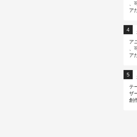
、
ア
デ
ア
、
ア
出
テ
ザ
創