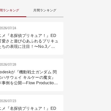
間ランキング
月間ランキング
2026/07/24
ニメ『名探偵プリキュア！』ED
可愛さと遊び心あふれるプリキュ
たちの表現に注目！〜No.3／ア
メーション付け篇
2026/07/28
todeskが『機動戦士ガンダム 閃
のハサウェイ キルケーの魔女』
事例を公開―Flow Production
ackingと3ds Maxが支えたCG制
現場
2026/07/23
ニメ『名探偵プリキュア！』ED