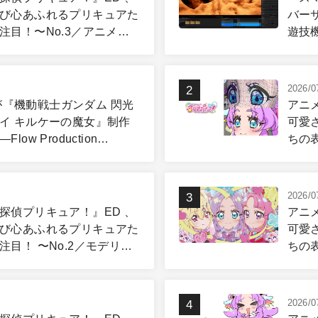
び心あふれるプリキュアた
バー
注目！〜No.3／アニメー
遊技
篇
ピュ
2026/0
skが『機動戦士ガンダム 閃光
アニ
イ キルケーの魔女』制作
可愛
low Production
ちの表
gと3ds Maxが支えたCG制作
グ＆
2026/0
探偵プリキュア！』ED 、
アニ
び心あふれるプリキュアた
可愛
注目！ 〜No.2／モデリン
ちの
グ篇
2026/0