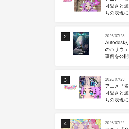
可愛さと遊
ちの表現に
ション付け
2026/07/28
Autode
のハサウェ
事例を公開―F
Trackin
現場
2026/07/23
アニメ『名
可愛さと遊
ちの表現に
グ＆リギン
2026/07/22