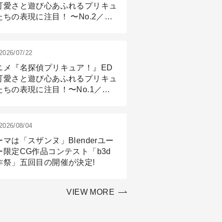
可愛さと遊び心あふれるプリキュ
たちの表現に注目！ 〜No.2／モ
リング＆リギング篇
2026/07/22
ニメ『名探偵プリキュア！』ED
可愛さと遊び心あふれるプリキュ
たちの表現に注目！〜No.1／演
篇
2026/08/04
ーマは「スザンヌ」Blenderユー
ー限定CG作品コンテスト「b3d
作祭」五回目の開催が決定!
VIEW MORE