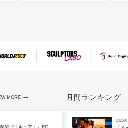
月間ランキング
EW MORE
2026/0
探偵プリキュア！』ED 、
『ス