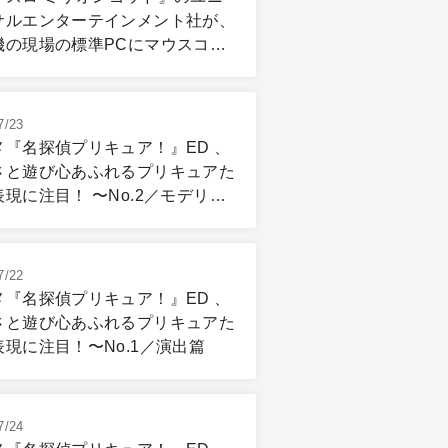
サルエンターテインメント社が、
機の現場の標準PCにマウスコン
ーター「DAIV」を選ぶ理由
7/23
メ『名探偵プリキュア！』ED 、
さと遊び心あふれるプリキュアた
現に注目！ 〜No.2／モデリン
リギング篇
7/22
メ『名探偵プリキュア！』ED 、
さと遊び心あふれるプリキュアた
表現に注目！〜No.1／演出篇
7/24