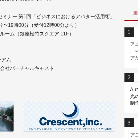
週
セミナー 第1回「ビジネスにおけるアバター活用術」
00分〜19時00分（受付12時00分より）
ーム（銀座松竹スクエア 11F）
ア
、
ア
シアム
ニ
会社バーチャルキャスト
Au
光
制作
Tr
作
ア