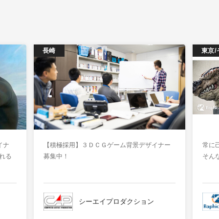
長崎
東京/
イナ
【積極採用】３ＤＣＧゲーム背景デザイナー
常に
れる
募集中！
そん
シーエイプロダクション