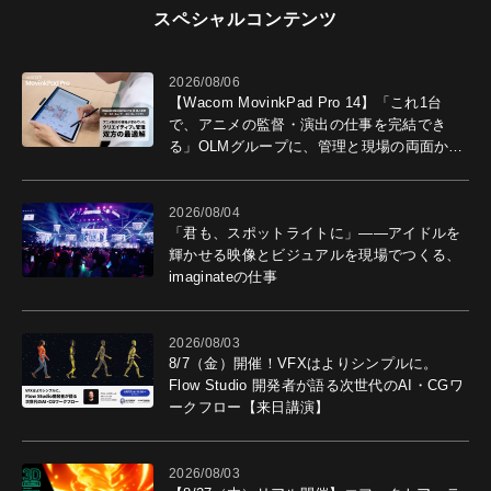
スペシャルコンテンツ
2026/08/06
【Wacom MovinkPad Pro 14】「これ1台
で、アニメの監督・演出の仕事を完結でき
る」OLMグループに、管理と現場の両面から
導入効果を聞いた
2026/08/04
「君も、スポットライトに」――アイドルを
輝かせる映像とビジュアルを現場でつくる、
imaginateの仕事
2026/08/03
8/7（金）開催！VFXはよりシンプルに。
Flow Studio 開発者が語る次世代のAI・CGワ
ークフロー【来日講演】
2026/08/03