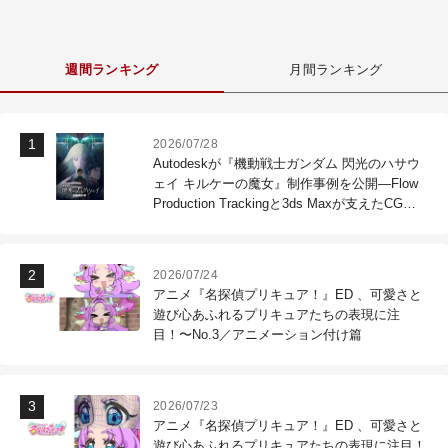
週間ランキング
月間ランキング
2026/07/28
Autodeskが『機動戦士ガンダム 閃光のハサウ
ェイ キルケーの魔女』制作事例を公開―Flow
Production Trackingと3ds Maxが支えたCG制
作現場
2026/07/24
アニメ『名探偵プリキュア！』ED 、可愛さと
遊び心あふれるプリキュアたちの表現に注
目！〜No.3／アニメーション付け篇
2026/07/23
アニメ『名探偵プリキュア！』ED 、可愛さと
遊び心あふれるプリキュアたちの表現に注目！