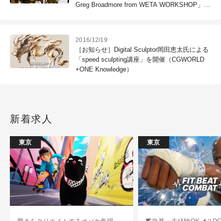
Greg Broadmore from WETA WORKSHOP」開
催（ボーンデジタル）
2016/12/19
［お知らせ］Digital Sculptor岡田恵太氏による
「speed sculpting講座」を開催（CGWORLD
+ONE Knowledge）
新着求人
東京
東京