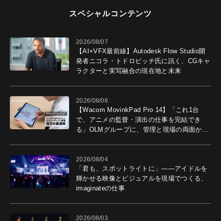
スペシャルコンテンツ
2026/08/07
【AI×VFX最前線】Autodesk Flow Studio開
発者ニコラ・トドロビッチ氏に訊く、CGキャ
ラクターと実写融合の現在地と未来
2026/08/06
【Wacom MovinkPad Pro 14】「これ1台
で、アニメの監督・演出の仕事を完結でき
る」OLMグループに、管理と現場の両面から
導入効果を聞いた
2026/08/04
「君も、スポットライトに」――アイドルを
輝かせる映像とビジュアルを現場でつくる、
imaginateの仕事
2026/08/03