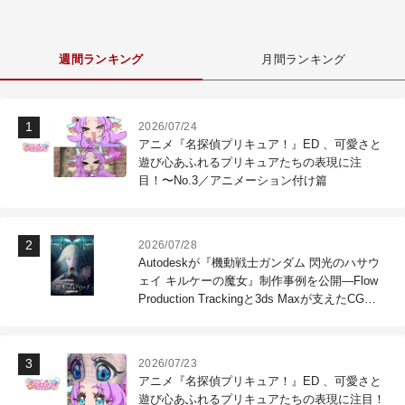
週間ランキング
月間ランキング
2026/07/24
アニメ『名探偵プリキュア！』ED 、可愛さと
遊び心あふれるプリキュアたちの表現に注
目！〜No.3／アニメーション付け篇
2026/07/28
Autodeskが『機動戦士ガンダム 閃光のハサウ
ェイ キルケーの魔女』制作事例を公開―Flow
Production Trackingと3ds Maxが支えたCG制
作現場
2026/07/23
アニメ『名探偵プリキュア！』ED 、可愛さと
遊び心あふれるプリキュアたちの表現に注目！